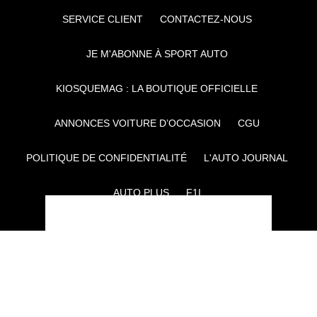
SERVICE CLIENT
CONTACTEZ-NOUS
JE M'ABONNE À SPORT AUTO
KIOSQUEMAG : LA BOUTIQUE OFFICIELLE
ANNONCES VOITURE D’OCCASION
CGU
POLITIQUE DE CONFIDENTIALITÉ
L'AUTO JOURNAL
AUTO PLUS
F1I
CE SITE APPARTIENT À REWORLD MEDIA
AUTRES THÉMATIQUES DU GROUPE :
VOYAGES
FÉMININ
INFOTAINMENT
MAISON
SPORT