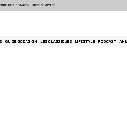
PORT AUTO OCCASION
GUIDE DE VOYAGE
S
GUIDE OCCASION
LES CLASSIQUES
LIFESTYLE
PODCAST
ANN