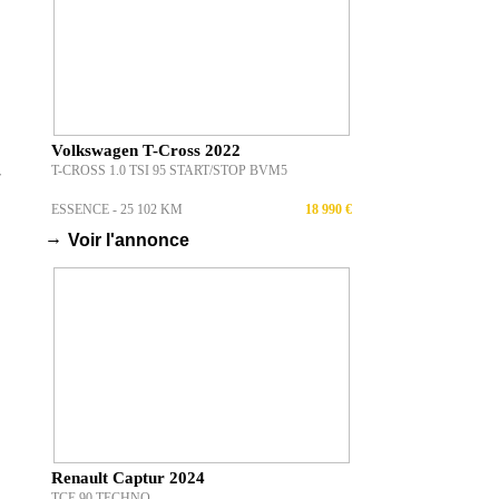
Volkswagen T-Cross 2022
T-CROSS 1.0 TSI 95 START/STOP BVM5
r
ESSENCE - 25 102 KM
18 990 €
→
Voir l'annonce
Renault Captur 2024
TCE 90 TECHNO