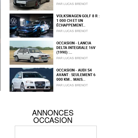
PAR LUCAS BRENOT
VOLKSWAGEN GOLF 8 R :
1 000 CH ET UN
ÉCHAPPEMENT...
PAR LUCAS BRENOT
OCCASION - LANCIA
DELTA INTEGRALE 16V
(1990) :...
PAR LUCAS BRENOT
OCCASION - AUDI S4
AVANT : SEULEMENT 6
000 KM… MAIS...
PAR LUCAS BRENOT
ANNONCES
OCCASION