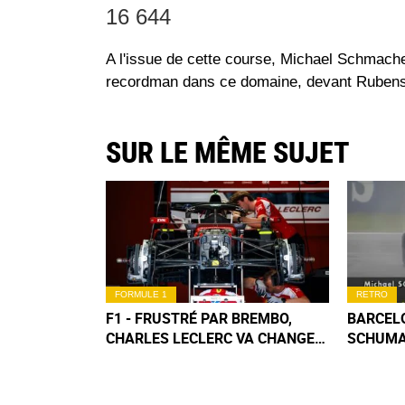
16 644
A l'issue de cette course, Michael Schmacher
recordman dans ce domaine, devant Rubens B
SUR LE MÊME SUJET
FORMULE 1
RETRO
F1 - FRUSTRÉ PAR BREMBO,
BARCELO
CHARLES LECLERC VA CHANGER
SCHUMA
DE FREINS DÈS BARCELONE
L'APOCA
MAUVAIS
IMAGES