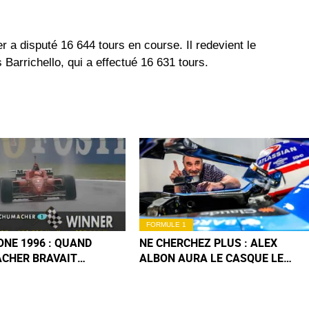
 a disputé 16 644 tours en course. Il redevient le
arrichello, qui a effectué 16 631 tours.
FORMULE 1
NE 1996 : QUAND
NE CHERCHEZ PLUS : ALEX
CHER BRAVAIT
ALBON AURA LE CASQUE LE
LYPSE SUR UNE
PLUS COOL AU GP F1 DE
E FERRARI (EN
BARCELONE !
)