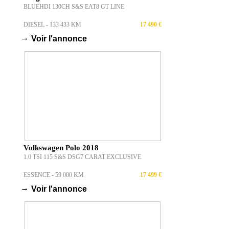
BLUEHDI 130CH S&S EAT8 GT LINE
DIESEL - 133 433 KM
17 490 €
→
Voir l'annonce
Volkswagen Polo 2018
1.0 TSI 115 S&S DSG7 CARAT EXCLUSIVE
ESSENCE - 59 000 KM
17 499 €
→
Voir l'annonce