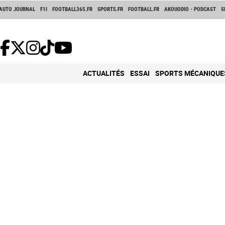
AUTO JOURNAL
F1I
FOOTBALL365.FR
SPORTS.FR
FOOTBALL.FR
AKOUODIO - PODCAST
S
ACTUALITÉS
ESSAI
SPORTS MÉCANIQUE