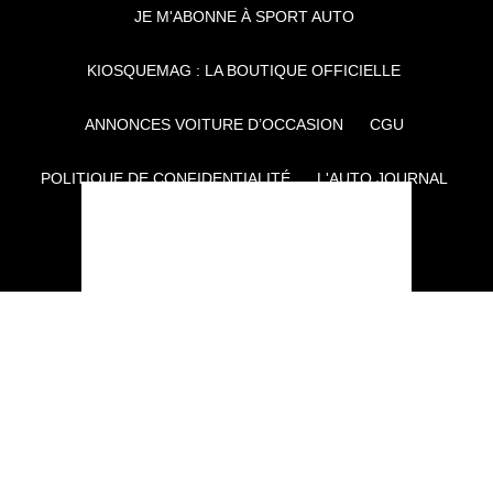
JE M'ABONNE À SPORT AUTO
KIOSQUEMAG : LA BOUTIQUE OFFICIELLE
ANNONCES VOITURE D’OCCASION
CGU
POLITIQUE DE CONFIDENTIALITÉ
L'AUTO JOURNAL
AUTO PLUS
F1I
CE SITE APPARTIENT À REWORLD MEDIA
AUTRES THÉMATIQUES DU GROUPE :
VOYAGES
FÉMININ
INFOTAINMENT
MAISON
SPORT
SÉMINAIRES ET EVÉNEMENTIEL
TECHNOLOGIES