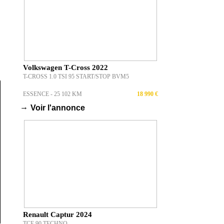
Volkswagen T-Cross 2022
T-CROSS 1.0 TSI 95 START/STOP BVM5
ESSENCE - 25 102 KM
18 990 €
→
Voir l'annonce
Renault Captur 2024
TCE 90 TECHNO