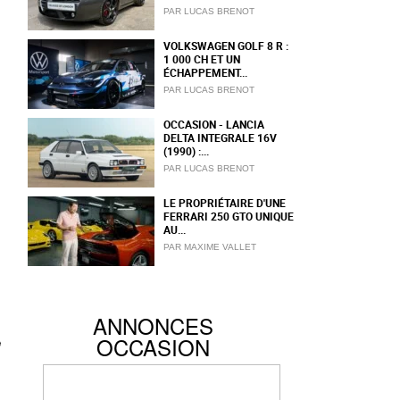
PAR LUCAS BRENOT
VOLKSWAGEN GOLF 8 R :
1 000 CH ET UN
ÉCHAPPEMENT...
PAR LUCAS BRENOT
OCCASION - LANCIA
DELTA INTEGRALE 16V
(1990) :...
PAR LUCAS BRENOT
LE PROPRIÉTAIRE D'UNE
FERRARI 250 GTO UNIQUE
AU...
PAR MAXIME VALLET
ANNONCES
OCCASION