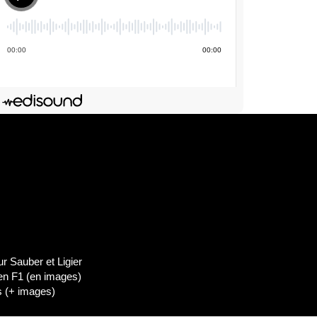
00
:
00
00
:
00
Deezer
dIn
Lien de l'épisode
 Sauber et Ligier
 en F1 (en images)
es (+ images)