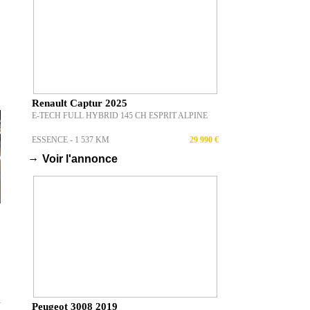
Renault Captur 2025
E-TECH FULL HYBRID 145 CH ESPRIT ALPINE
ESSENCE - 1 537 KM
29 990 €
→
Voir l'annonce
T
Peugeot 3008 2019