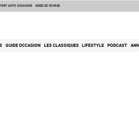
PORT AUTO OCCASION
GUIDE DE VOYAGE
S
GUIDE OCCASION
LES CLASSIQUES
LIFESTYLE
PODCAST
ANN