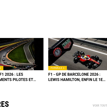
1
FORMULE 1
F1 2026 : LES
F1 - GP DE BARCELONE 2026 :
MENTS PILOTES ET
LEWIS HAMILTON, ENFIN LE 1ER
UCTEURS (MIS À JOUR
SUCCÈS FERRARI !
BARCELONE)
RES
VOIR TOU