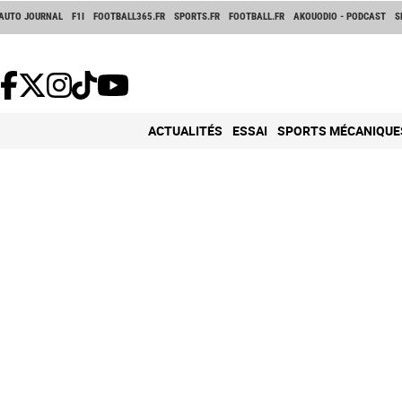
AUTO JOURNAL
F1I
FOOTBALL365.FR
SPORTS.FR
FOOTBALL.FR
AKOUODIO - PODCAST
S
ACTUALITÉS
ESSAI
SPORTS MÉCANIQUE