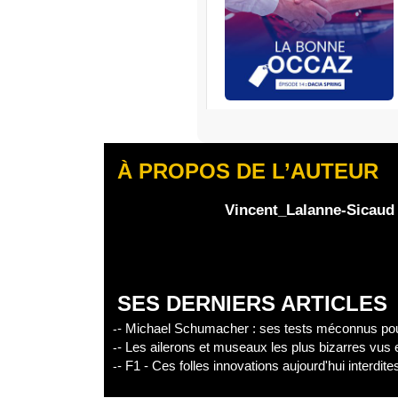
RENAULT
S’abonner
À PROPOS DE L’AUTEUR
Edisound
Flux RSS
Partager l'épisode
Vincent_Lalanne-Sicaud
Facebook
X
Linke
SES DERNIERS ARTICLES
- Michael Schumacher : ses tests méconnus pour
- Les ailerons et museaux les plus bizarres vus
- F1 - Ces folles innovations aujourd'hui interdit