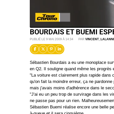
BOURDAIS ET BUEMI ESP
PUBLIÉ LE 9 MAI 2009 À 14:34
PAR
VINCENT_LALANN
Sébastien Bourdais a eu une monoplace survi
en Q2. Il souligne quand même les progrès 
"La voiture est clairement plus rapide dans 
qu'on fait la moindre erreur, ça ne pardonne
mais j'avais moins d'adhérence dans le secon
"J'ai eu un peu trop de survirage dans les vi
ne passe pas pour un rien. Malheureusement,
Sébastien Buemi réalise encore une belle per
à-queue et il sera cinquième.