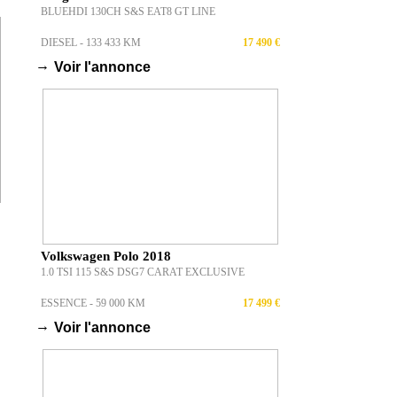
BLUEHDI 130CH S&S EAT8 GT LINE
DIESEL - 133 433 KM
17 490 €
→
Voir l'annonce
Volkswagen Polo 2018
1.0 TSI 115 S&S DSG7 CARAT EXCLUSIVE
ESSENCE - 59 000 KM
17 499 €
→
Voir l'annonce