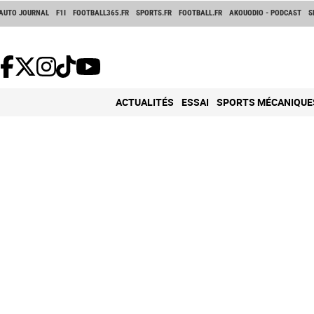
AUTO JOURNAL
F1I
FOOTBALL365.FR
SPORTS.FR
FOOTBALL.FR
AKOUODIO - PODCAST
S
ACTUALITÉS
ESSAI
SPORTS MÉCANIQUE