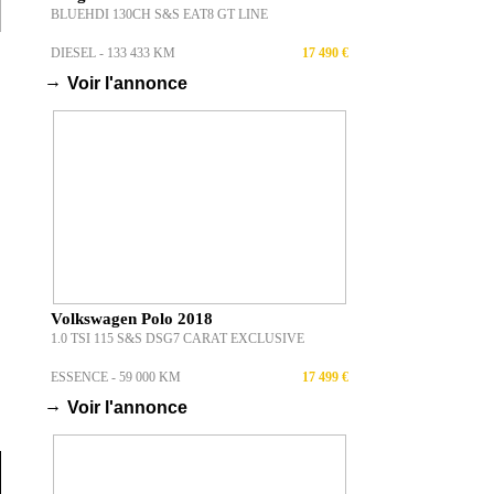
BLUEHDI 130CH S&S EAT8 GT LINE
DIESEL - 133 433 KM
17 490 €
→
Voir l'annonce
Volkswagen Polo 2018
1.0 TSI 115 S&S DSG7 CARAT EXCLUSIVE
ESSENCE - 59 000 KM
17 499 €
→
Voir l'annonce