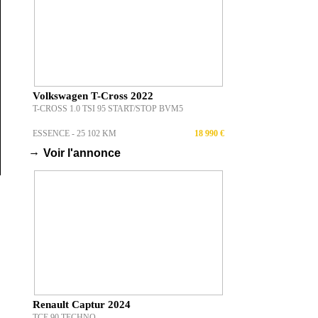
Volkswagen T-Cross 2022
T-CROSS 1.0 TSI 95 START/STOP BVM5
ESSENCE - 25 102 KM
18 990 €
→
Voir l'annonce
Renault Captur 2024
TCE 90 TECHNO