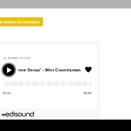
ir toutes les marques
LA BONNE OCCAZ'
 Bonne Occaz' - Mini Countryman
00
:
00
00
:
00
Deezer