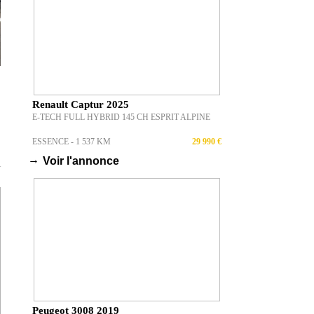
Renault Captur 2025
E-TECH FULL HYBRID 145 CH ESPRIT ALPINE
ESSENCE - 1 537 KM
29 990 €
→
Voir l'annonce
T
Peugeot 3008 2019