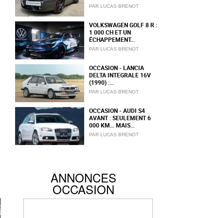
PAR LUCAS BRENOT
VOLKSWAGEN GOLF 8 R :
1 000 CH ET UN
ÉCHAPPEMENT...
PAR LUCAS BRENOT
OCCASION - LANCIA
DELTA INTEGRALE 16V
(1990) :...
PAR LUCAS BRENOT
OCCASION - AUDI S4
AVANT : SEULEMENT 6
000 KM… MAIS...
PAR LUCAS BRENOT
ANNONCES
OCCASION