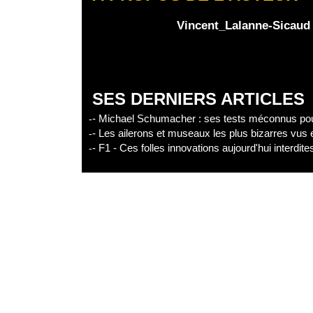
Partager l'épisode
Vincent_Lalanne-Sicaud
Facebook
X
Linke
SES DERNIERS ARTICLES
- Michael Schumacher : ses tests méconnus pour
- Les ailerons et museaux les plus bizarres vus
- F1 - Ces folles innovations aujourd'hui interdit