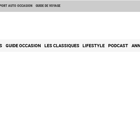
PORT AUTO OCCASION
GUIDE DE VOYAGE
S
GUIDE OCCASION
LES CLASSIQUES
LIFESTYLE
PODCAST
ANN