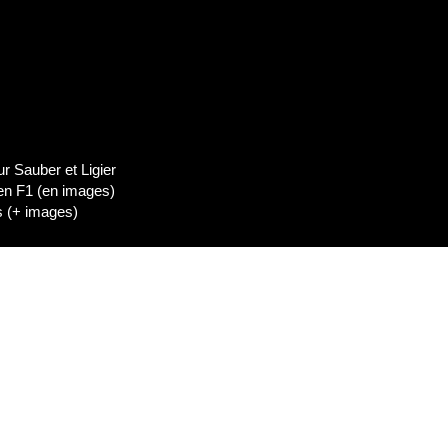
dIn
Lien de l'épisode
 Sauber et Ligier
 en F1 (en images)
es (+ images)