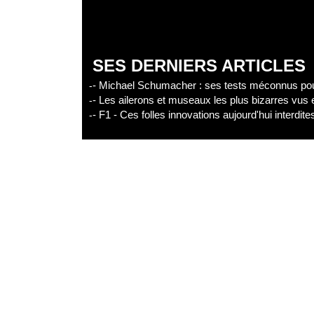
Facebook
X
Linke
SES DERNIERS ARTICLES
- Michael Schumacher : ses tests méconnus pour
- Les ailerons et museaux les plus bizarres vus
- F1 - Ces folles innovations aujourd'hui interdit