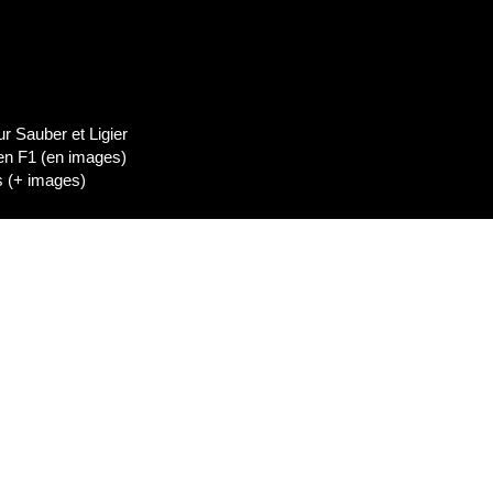
dIn
Lien de l'épisode
 Sauber et Ligier
 en F1 (en images)
es (+ images)