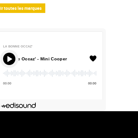
ir toutes les marques
LA BONNE OCCAZ'
nne Occaz' - Mini Cooper
00
:
00
00
:
00
Deezer