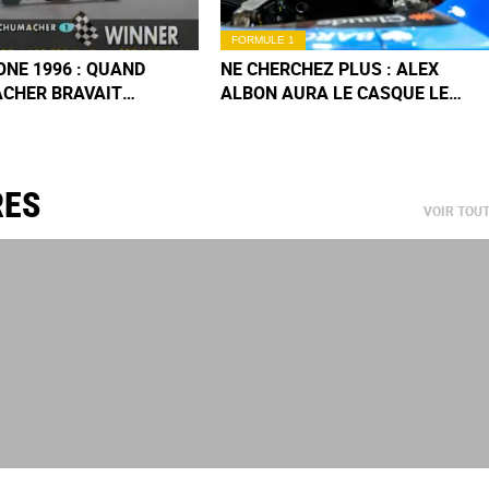
FORMULE 1
NE 1996 : QUAND
NE CHERCHEZ PLUS : ALEX
CHER BRAVAIT
ALBON AURA LE CASQUE LE
LYPSE SUR UNE
PLUS COOL AU GP F1 DE
E FERRARI (EN
BARCELONE !
)
RES
VOIR TOU