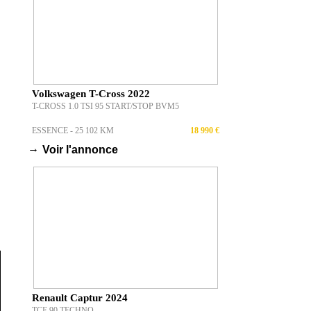
Volkswagen T-Cross 2022
T-CROSS 1.0 TSI 95 START/STOP BVM5
ESSENCE - 25 102 KM
18 990 €
→
Voir l'annonce
Renault Captur 2024
TCE 90 TECHNO