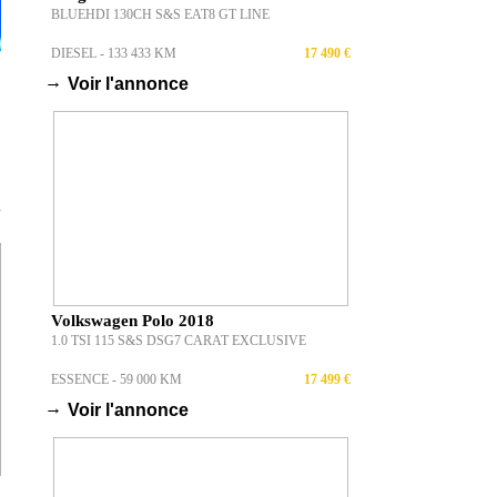
BLUEHDI 130CH S&S EAT8 GT LINE
DIESEL - 133 433 KM
17 490 €
→
Voir l'annonce
T
Volkswagen Polo 2018
1.0 TSI 115 S&S DSG7 CARAT EXCLUSIVE
ESSENCE - 59 000 KM
17 499 €
→
Voir l'annonce