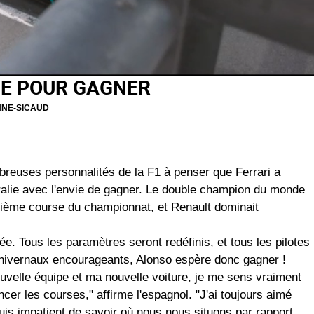
IE POUR GAGNER
NNE-SICAUD
reuses personnalités de la F1 à penser que Ferrari a
ralie avec l'envie de gagner. Le double champion du monde
roisième course du championnat, et Renault dominait
ée. Tous les paramètres seront redéfinis, et tous les pilotes
 hivernaux encourageants, Alonso espère donc gagner !
ouvelle équipe et ma nouvelle voiture, je me sens vraiment
er les courses," affirme l'espagnol. "J'ai toujours aimé
suis impatient de savoir où nous nous situons par rapport