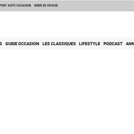
PORT AUTO OCCASION
GUIDE DE VOYAGE
S
GUIDE OCCASION
LES CLASSIQUES
LIFESTYLE
PODCAST
ANN