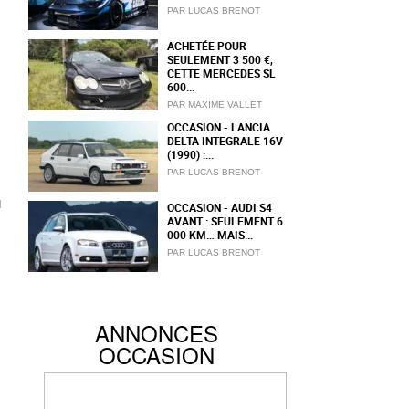
PAR LUCAS BRENOT
ACHETÉE POUR
SEULEMENT 3 500 €,
CETTE MERCEDES SL
600...
PAR MAXIME VALLET
OCCASION - LANCIA
DELTA INTEGRALE 16V
(1990) :...
PAR LUCAS BRENOT
u
OCCASION - AUDI S4
AVANT : SEULEMENT 6
000 KM… MAIS...
PAR LUCAS BRENOT
ANNONCES
OCCASION