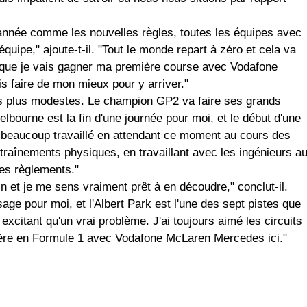
 année comme les nouvelles règles, toutes les équipes avec
quipe," ajoute-t-il. "Tout le monde repart à zéro et cela va
e que je vais gagner ma première course avec Vodafone
s faire de mon mieux pour y arriver."
ns plus modestes. Le champion GP2 va faire ses grands
Melbourne est la fin d'une journée pour moi, et le début d'une
ai beaucoup travaillé en attendant ce moment au cours des
traînements physiques, en travaillant avec les ingénieurs a
es règlements."
oin et je me sens vraiment prêt à en découdre," conclut-il.
ge pour moi, et l'Albert Park est l'une des sept pistes que
 excitant qu'un vrai problème. J'ai toujours aimé les circuits
rière en Formule 1 avec Vodafone McLaren Mercedes ici."