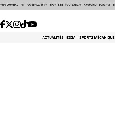
AUTO JOURNAL
F1I
FOOTBALL365.FR
SPORTS.FR
FOOTBALL.FR
AKOUODIO - PODCAST
S
ACTUALITÉS
ESSAI
SPORTS MÉCANIQUE