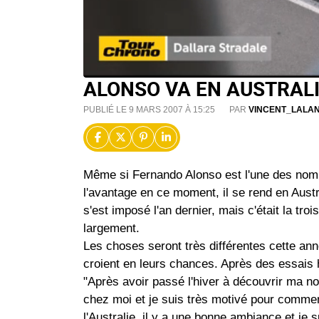
ALONSO VA EN AUSTRAL
PUBLIÉ LE 9 MARS 2007 À 15:25
PAR
VINCENT_LALA
Même si Fernando Alonso est l'une des nomb
l'avantage en ce moment, il se rend en Aust
s'est imposé l'an dernier, mais c'était la t
largement.
Les choses seront très différentes cette ann
croient en leurs chances. Après des essais
"Après avoir passé l'hiver à découvrir ma n
chez moi et je suis très motivé pour commenc
l'Australie, il y a une bonne ambiance et je 