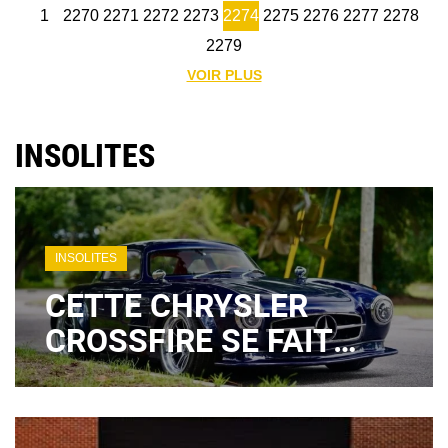
1
2270
2271
2272
2273
2274
2275
2276
2277
2278
2279
VOIR PLUS
INSOLITES
INSOLITES
CETTE CHRYSLER
CROSSFIRE SE FAIT
PASSER POUR UNE
MERCEDES 300 SL… ET
COÛTE PRÈS DE 260