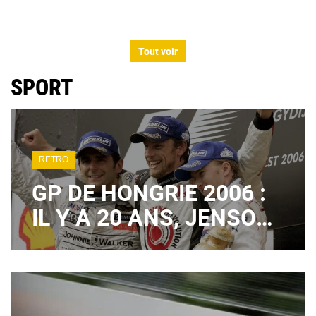
Tout voir
SPORT
RETRO
GP DE HONGRIE 2006 :
IL Y A 20 ANS, JENSON
BUTTON SIGNAIT UN
1ER SUCCÈS EN F1
TOTALEMENT FOU !