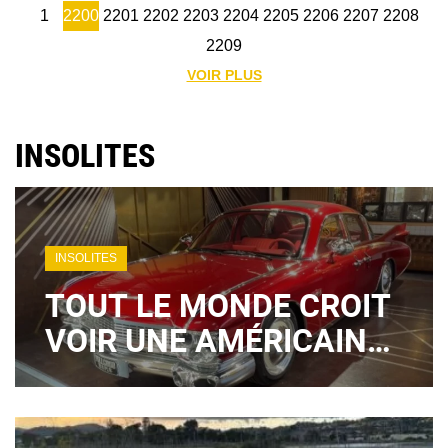
1
2200
2201
2202
2203
2204
2205
2206
2207
2208
2209
VOIR PLUS
INSOLITES
INSOLITES
TOUT LE MONDE CROIT
VOIR UNE AMÉRICAINE
DES ANNÉES 50… MAIS
ELLE EST CHINOISE ET
HYBRIDE