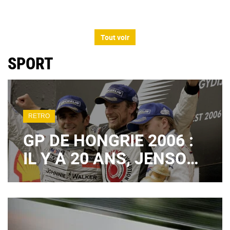
Tout voir
SPORT
RETRO
GP DE HONGRIE 2006 :
IL Y A 20 ANS, JENSON
BUTTON SIGNAIT UN
1ER SUCCÈS EN F1
TOTALEMENT FOU !