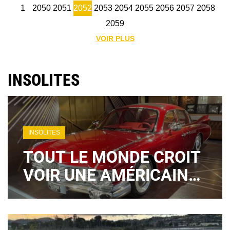
1
2050
2051
2052
2053
2054
2055
2056
2057
2058
2059
VOIR PLUS
INSOLITES
INSOLITES
TOUT LE MONDE CROIT
VOIR UNE AMÉRICAINE
DES ANNÉES 50… MAIS
ELLE EST CHINOISE ET
HYBRIDE