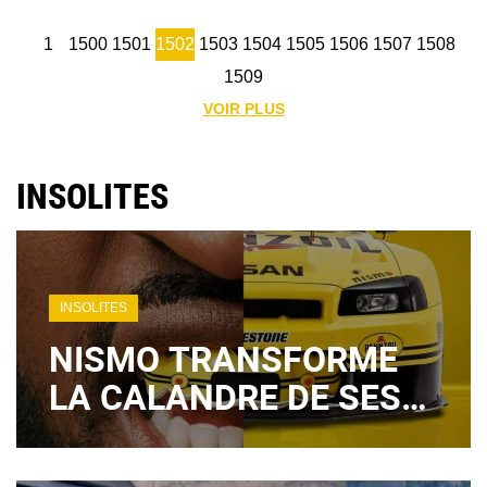
1
1500
1501
1502
1503
1504
1505
1506
1507
1508
1509
VOIR PLUS
INSOLITES
INSOLITES
NISMO TRANSFORME
LA CALANDRE DE SES
MODÈLES
EMBLÉMATIQUES EN