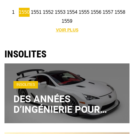
1
1550
1551
1552
1553
1554
1555
1556
1557
1558
1559
VOIR PLUS
INSOLITES
INSOLITES
DES ANNÉES
D’INGÉNIERIE POUR
FINIR ENFERMÉE AU
GARAGE : LE PARADOXE