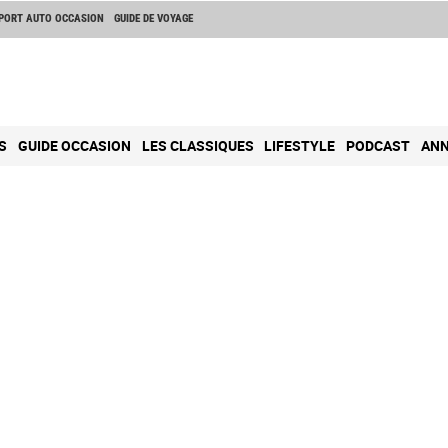
PORT AUTO OCCASION
GUIDE DE VOYAGE
S
GUIDE OCCASION
LES CLASSIQUES
LIFESTYLE
PODCAST
ANN