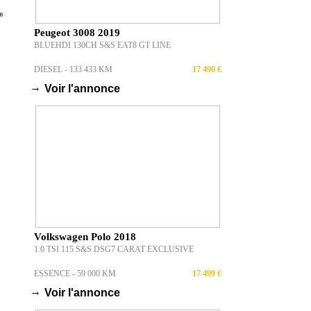
Peugeot 3008 2019
BLUEHDI 130CH S&S EAT8 GT LINE
DIESEL - 133 433 KM
17 490 €
→
Voir l'annonce
Volkswagen Polo 2018
1.0 TSI 115 S&S DSG7 CARAT EXCLUSIVE
ESSENCE - 59 000 KM
17 499 €
→
Voir l'annonce