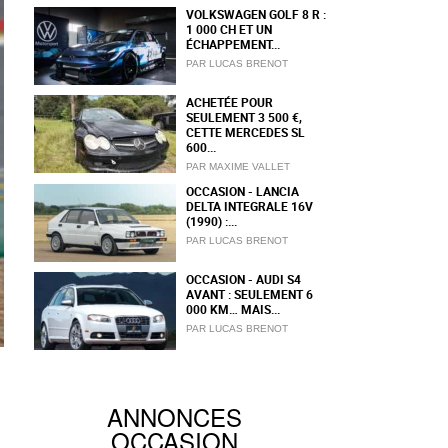
VOLKSWAGEN GOLF 8 R :
1 000 CH ET UN
ÉCHAPPEMENT...
PAR LUCAS BRENOT
ACHETÉE POUR
SEULEMENT 3 500 €,
CETTE MERCEDES SL
600...
PAR MAXIME VALLET
OCCASION - LANCIA
DELTA INTEGRALE 16V
(1990) :...
PAR LUCAS BRENOT
OCCASION - AUDI S4
AVANT : SEULEMENT 6
000 KM… MAIS...
PAR LUCAS BRENOT
ANNONCES
OCCASION