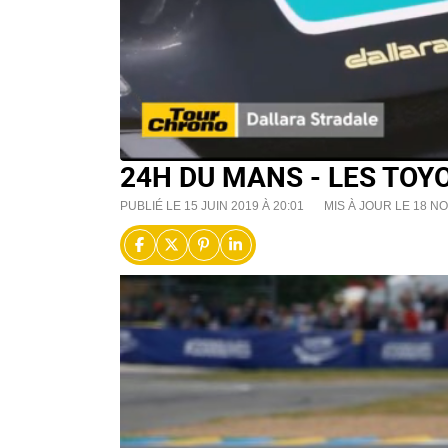
24H DU MANS - LES TOY
PUBLIÉ LE 15 JUIN 2019 À 20:01
MIS À JOUR LE 18 N