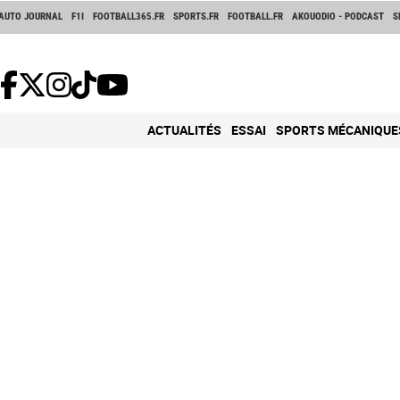
AUTO JOURNAL
F1I
FOOTBALL365.FR
SPORTS.FR
FOOTBALL.FR
AKOUODIO - PODCAST
S
ACTUALITÉS
ESSAI
SPORTS MÉCANIQUE