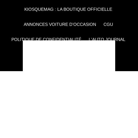
KIOSQUEMAG : LA BOUTIQUE OFFICIELLE
ANNONCES VOITURE D’OCCASION
CGU
POLITIQUE DE CONFIDENTIALITÉ
L'AUTO JOURNAL
AUTO PLUS
F1I
CE SITE APPARTIENT À REWORLD MEDIA
AUTRES THÉMATIQUES DU GROUPE :
VOYAGES
FÉMININ
INFOTAINMENT
MAISON
SPORT
SÉMINAIRES ET EVÉNEMENTIEL
TECHNOLOGIES
GAMING
ARTISANS/BTP
DIY DÉCO