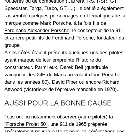
routières ou de compétition (Carrera, RS, RSR, GT,
Speedster, Targa, Turbo, GT1...), le défilé a également
rassemblé quelques personnages emblématiques de la
marque comme Mark Porsche, à la fois fils de
Ferdinand Alexander Porsche
, le concepteur de la 911,
et arrière-petit-fils de Ferdinand Porsche, fondateur du
groupe.
A ses côtés étaient présents quelques-uns des pilotes
ayant marqué de leur empreinte l'histoire du
constructeur. Parmi eux, Derek Bell (quadruple
vainqueur des 24H du Mans au volant d'une Porsche
dans les années 80), David Piper ou encore Richard
Attwood (victorieux de l'épreuve mancelle en 1970).
AUSSI POUR LA BONNE CAUSE
Tous ont pu notamment observer (voire piloter) la
"Porsche Projet 50"
, une 911 de 1965 préparée
spécialement pour la piste et pour les célébrations des