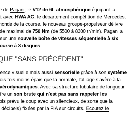
re de
Pagani
, le
V12 de 6L atmosphérique
équipant la
at avec
HWA AG
, le département compétition de Mercedes.
monde de la course, le nouveau groupe-propulseur délivre
ple maximal de
750 Nm
(de 5500 à 8300 tr/min). Pagani a
 sur une
nouvelle boîte de vitesses séquentielle à six
ourse à 3 disques.
QUE "SANS PRÉCÉDENT"
ience visuelle mais aussi
sensorielle
grâce à son
système
s fois moins épais que la normale, l'alliage s'avère à la
s aérodynamiques.
Avec sa structure tubulaire de longueur
ffre un
son brute qui n'est pas sans rappeler les
fois prévu le coup avec un silencieux, de sorte que la
cibels) fixées par la FIA sur circuits.
Ecoutez le