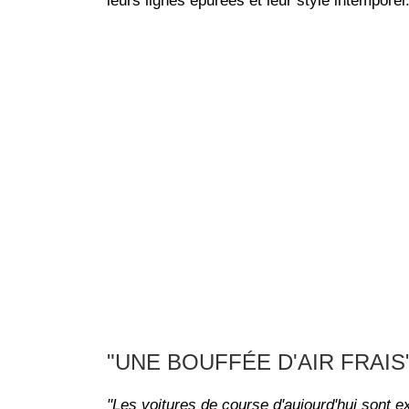
leurs lignes épurées et leur style intemporel
"UNE BOUFFÉE D'AIR FRAIS
"Les voitures de course d'aujourd'hui sont 