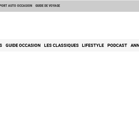
PORT AUTO OCCASION
GUIDE DE VOYAGE
S
GUIDE OCCASION
LES CLASSIQUES
LIFESTYLE
PODCAST
ANN