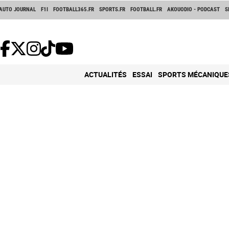
AUTO JOURNAL
F1I
FOOTBALL365.FR
SPORTS.FR
FOOTBALL.FR
AKOUODIO - PODCAST
S
ACTUALITÉS
ESSAI
SPORTS MÉCANIQUE