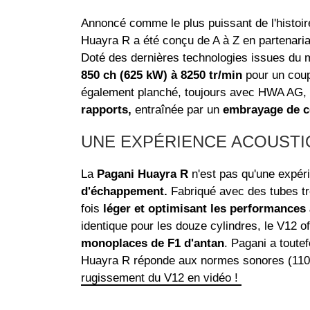
Annoncé comme le plus puissant de l'histoi
Huayra R a été conçu de A à Z en partenari
Doté des dernières technologies issues du 
850 ch (625 kW) à 8250 tr/min
pour un cou
également planché, toujours avec HWA AG,
rapports,
entraînée par un
embrayage de c
UNE EXPÉRIENCE ACOUSTI
La
Pagani Huayra R
n'est pas qu'une expér
d'échappement.
Fabriqué avec des tubes troi
fois
léger et optimisant les performance
identique pour les douze cylindres, le V12 o
monoplaces de F1 d'antan
. Pagani a toute
Huayra R réponde aux normes sonores (110 dé
rugissement du V12 en vidéo !