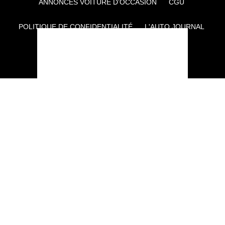
ANNONCES VOITURE D’OCCASION
CGU
POLITIQUE DE CONFIDENTIALITÉ
L'AUTO JOURNAL
AUTO PLUS
F1I
CE SITE APPARTIENT À REWORLD MEDIA
AUTRES THÉMATIQUES DU GROUPE :
VOYAGES
FÉMININ
INFOTAINMENT
MAISON
SPORT
SÉMINAIRES ET EVÉNEMENTIEL
TECHNOLOGIES
GAMING
ARTISANS/BTP
DIY DÉCO
GESTION DES COOKIES