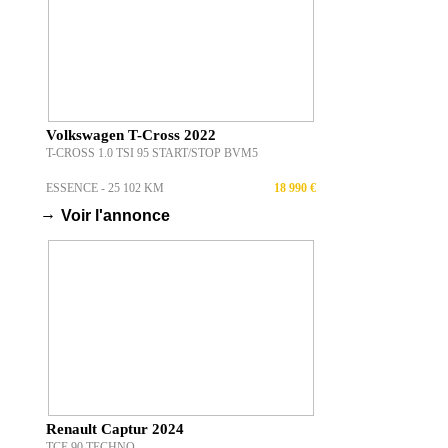
Volkswagen T-Cross 2022
T-CROSS 1.0 TSI 95 START/STOP BVM5
ESSENCE - 25 102 KM
18 990 €
→
Voir l'annonce
Renault Captur 2024
TCE 90 TECHNO