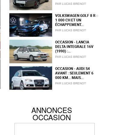
PAR LUCAS BRENOT
VOLKSWAGEN GOLF 8 R :
1 000 CH ET UN
ÉCHAPPEMENT...
PAR LUCAS BRENOT
OCCASION - LANCIA
DELTA INTEGRALE 16V
(1990) :...
PAR LUCAS BRENOT
OCCASION - AUDI S4
AVANT : SEULEMENT 6
000 KM… MAIS...
PAR LUCAS BRENOT
ANNONCES
OCCASION