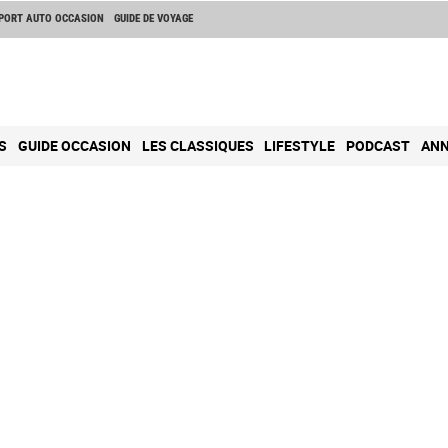
PORT AUTO OCCASION
GUIDE DE VOYAGE
S
GUIDE OCCASION
LES CLASSIQUES
LIFESTYLE
PODCAST
ANN