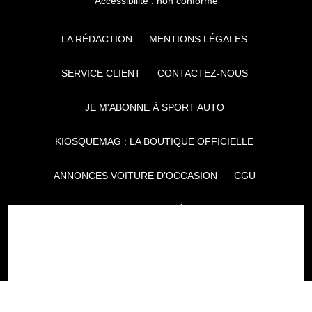
Accessibilité : non conforme
LA RÉDACTION
MENTIONS LÉGALES
SERVICE CLIENT
CONTACTEZ-NOUS
JE M'ABONNE À SPORT AUTO
KIOSQUEMAG : LA BOUTIQUE OFFICIELLE
ANNONCES VOITURE D’OCCASION
CGU
POLITIQUE DE CONFIDENTIALITÉ
L'AUTO JOURNAL
AUTO PLUS
F1I
CE SITE APPARTIENT À REWORLD MEDIA