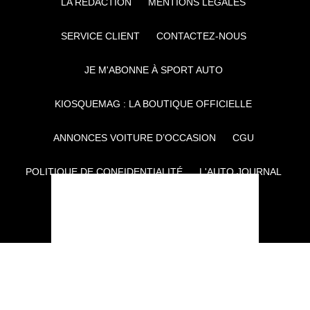
LA RÉDACTION
MENTIONS LÉGALES
SERVICE CLIENT
CONTACTEZ-NOUS
JE M'ABONNE À SPORT AUTO
KIOSQUEMAG : LA BOUTIQUE OFFICIELLE
ANNONCES VOITURE D’OCCASION
CGU
POLITIQUE DE CONFIDENTIALITÉ
L'AUTO JOURNAL
AUTO PLUS
F1I
CE SITE APPARTIENT À REWORLD MEDIA
AUTRES THÉMATIQUES DU GROUPE :
VOYAGES
FÉMININ
INFOTAINMENT
MAISON
SPORT