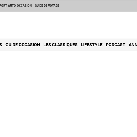
PORT AUTO OCCASION
GUIDE DE VOYAGE
S
GUIDE OCCASION
LES CLASSIQUES
LIFESTYLE
PODCAST
ANN