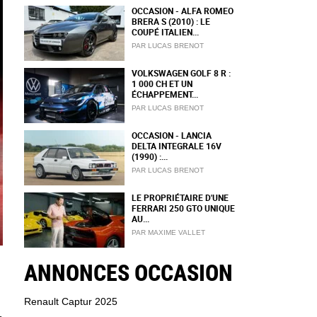
OCCASION - ALFA ROMEO
BRERA S (2010) : LE
COUPÉ ITALIEN...
PAR LUCAS BRENOT
VOLKSWAGEN GOLF 8 R :
1 000 CH ET UN
ÉCHAPPEMENT...
PAR LUCAS BRENOT
OCCASION - LANCIA
DELTA INTEGRALE 16V
(1990) :...
PAR LUCAS BRENOT
LE PROPRIÉTAIRE D'UNE
FERRARI 250 GTO UNIQUE
AU...
PAR MAXIME VALLET
ANNONCES OCCASION
Renault Captur 2025