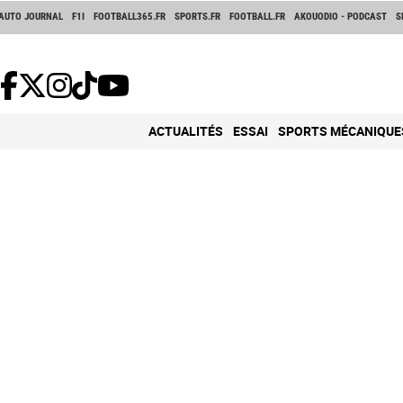
AUTO JOURNAL
F1I
FOOTBALL365.FR
SPORTS.FR
FOOTBALL.FR
AKOUODIO - PODCAST
S
ACTUALITÉS
ESSAI
SPORTS MÉCANIQUE