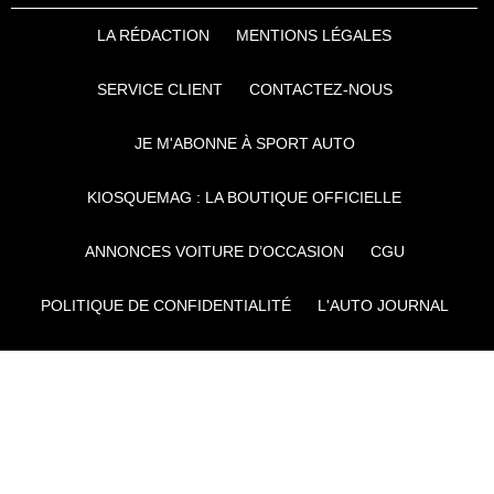
LA RÉDACTION
MENTIONS LÉGALES
SERVICE CLIENT
CONTACTEZ-NOUS
JE M'ABONNE À SPORT AUTO
KIOSQUEMAG : LA BOUTIQUE OFFICIELLE
ANNONCES VOITURE D’OCCASION
CGU
POLITIQUE DE CONFIDENTIALITÉ
L'AUTO JOURNAL
AUTO PLUS
F1I
CE SITE APPARTIENT À REWORLD MEDIA
AUTRES THÉMATIQUES DU GROUPE :
VOYAGES