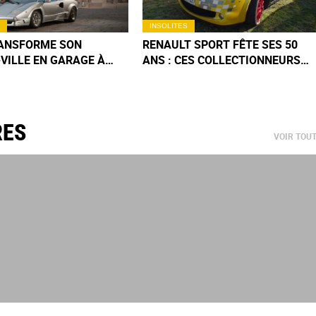
INSOLITES
RANSFORME SON
RENAULT SPORT FÊTE SES 50
VILLE EN GARAGE À
ANS : CES COLLECTIONNEURS
VERT AVEC 250 BOLIDES
SORTENT LEURS BOLIDES POUR
TION
UNE EXPO
RES
VOIR TOU