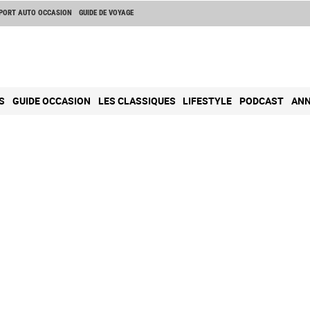
PORT AUTO OCCASION
GUIDE DE VOYAGE
S
GUIDE OCCASION
LES CLASSIQUES
LIFESTYLE
PODCAST
ANN