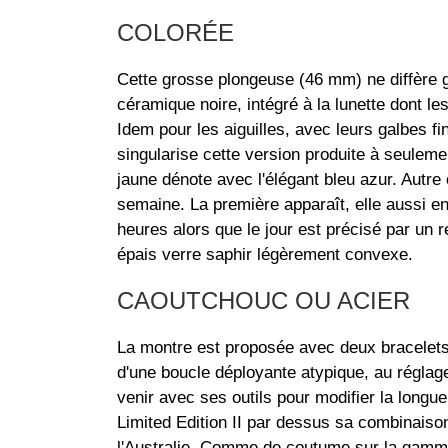
COLORÉE
Cette grosse plongeuse (46 mm) ne diffère g
céramique noire, intégré à la lunette dont 
Idem pour les aiguilles, avec leurs galbes fi
singularise cette version produite à seulem
jaune dénote avec l'élégant bleu azur. Autre o
semaine. La première apparaît, elle aussi en 
heures alors que le jour est précisé par un r
épais verre saphir légèrement convexe.
CAOUTCHOUC OU ACIER
La montre est proposée avec deux bracelets 
d'une boucle déployante atypique, au réglage
venir avec ses outils pour modifier la longue
Limited Edition II par dessus sa combinaison.
l'Australie. Comme de coutume sur la gamme