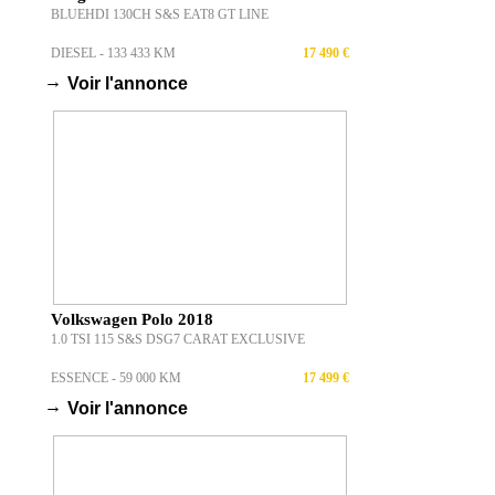
BLUEHDI 130CH S&S EAT8 GT LINE
DIESEL - 133 433 KM
17 490 €
→
Voir l'annonce
Volkswagen Polo 2018
1.0 TSI 115 S&S DSG7 CARAT EXCLUSIVE
ESSENCE - 59 000 KM
17 499 €
→
Voir l'annonce