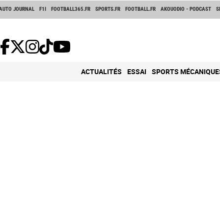
AUTO JOURNAL
F1I
FOOTBALL365.FR
SPORTS.FR
FOOTBALL.FR
AKOUODIO - PODCAST
S
ACTUALITÉS
ESSAI
SPORTS MÉCANIQUE