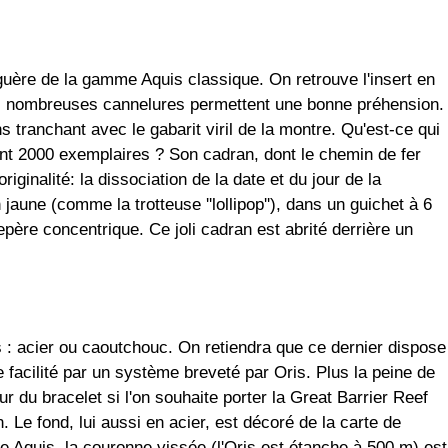
uère de la gamme Aquis classique. On retrouve l'insert en
les nombreuses cannelures permettent une bonne préhension.
ns tranchant avec le gabarit viril de la montre. Qu'est-ce qui
ent 2000 exemplaires ? Son cadran, dont le chemin de fer
riginalité: la dissociation de la date et du jour de la
jaune (comme la trotteuse ''lollipop''), dans un guichet à 6
epère concentrique. Ce joli cadran est abrité derrière un
: acier ou caoutchouc. On retiendra que ce dernier dispose
 facilité par un système breveté par Oris. Plus la peine de
ur du bracelet si l'on souhaite porter la Great Barrier Reef
 Le fond, lui aussi en acier, est décoré de la carte de
 Aquis, la couronne vissée (l'Oris est étanche à 500 m) est