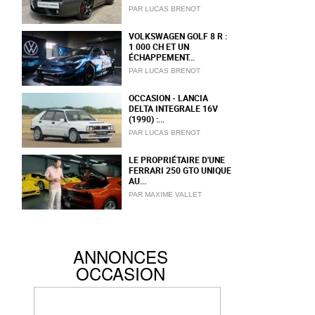
PAR LUCAS BRENOT
VOLKSWAGEN GOLF 8 R :
1 000 CH ET UN
ÉCHAPPEMENT...
PAR LUCAS BRENOT
OCCASION - LANCIA
DELTA INTEGRALE 16V
(1990) :...
PAR LUCAS BRENOT
LE PROPRIÉTAIRE D'UNE
FERRARI 250 GTO UNIQUE
AU...
PAR MAXIME VALLET
ANNONCES
OCCASION