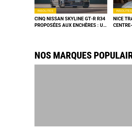
INSOLITES
INSOLITES
CINQ NISSAN SKYLINE GT‑R R34
NICE T
PROPOSÉES AUX ENCHÈRES : UN
CENTRE-
LOT ESTIMÉ À PRÈS DE 3
CIEL OU
MILLIONS D'EUROS
D’EXCEP
NOS MARQUES POPULAI