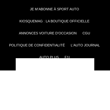
JE M'ABONNE À SPORT AUTO
KIOSQUEMAG : LA BOUTIQUE OFFICIELLE
ANNONCES VOITURE D’OCCASION
CGU
POLITIQUE DE CONFIDENTIALITÉ
L'AUTO JOURNAL
AUTO PLUS
F1I
CE SITE APPARTIENT À REWORLD MEDIA
AUTRES THÉMATIQUES DU GROUPE :
VOYAGES
FÉMININ
INFOTAINMENT
MAISON
SPORT
SÉMINAIRES ET EVÉNEMENTIEL
TECHNOLOGIES