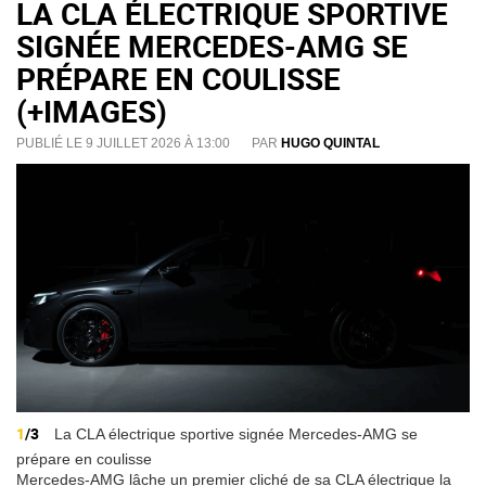
LA CLA ÉLECTRIQUE SPORTIVE
SIGNÉE MERCEDES-AMG SE
PRÉPARE EN COULISSE
(+IMAGES)
PUBLIÉ LE 9 JUILLET 2026 À 13:00
PAR
HUGO QUINTAL
1
/3
La CLA électrique sportive signée Mercedes-AMG se
prépare en coulisse
Mercedes-AMG lâche un premier cliché de sa CLA électrique la