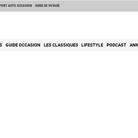
PORT AUTO OCCASION
GUIDE DE VOYAGE
S
GUIDE OCCASION
LES CLASSIQUES
LIFESTYLE
PODCAST
ANN