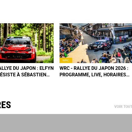
WRC
ALLYE DU JAPON : ELFYN
WRC - RALLYE DU JAPON 2026 :
ÉSISTE À SÉBASTIEN
PROGRAMME, LIVE, HORAIRES
TV, PARCOURS, RÉSULTATS
RES
VOIR TOU