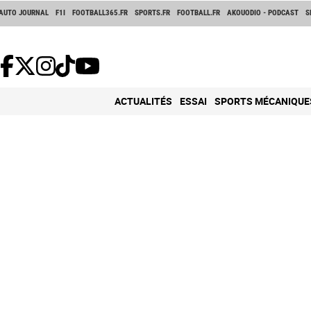
AUTO JOURNAL
F1I
FOOTBALL365.FR
SPORTS.FR
FOOTBALL.FR
AKOUODIO - PODCAST
S
ACTUALITÉS
ESSAI
SPORTS MÉCANIQUE