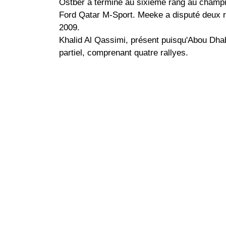
Ostber a terminé au sixième rang au champio
Ford Qatar M-Sport. Meeke a disputé deux ral
2009.
Khalid Al Qassimi, présent puisqu'Abou Dha
partiel, comprenant quatre rallyes.