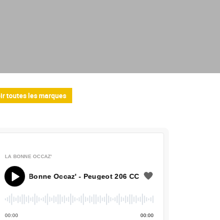
ir toutes les marques
LA BONNE OCCAZ'
a Bonne Occaz' - Peugeot 206 CC
00
:
00
00
:
00