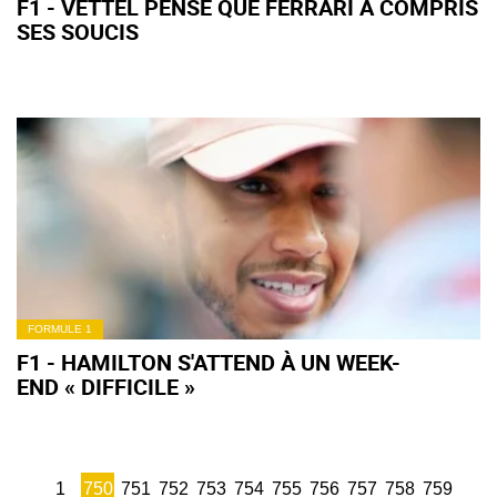
F1 - VETTEL PENSE QUE FERRARI A COMPRIS
SES SOUCIS
FORMULE 1
F1 - HAMILTON S'ATTEND À UN WEEK-
END « DIFFICILE »
1
750
751
752
753
754
755
756
757
758
759