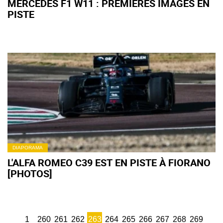
MERCEDES F1 W11 : PREMIÈRES IMAGES EN
PISTE
DIAPORAMA
L'ALFA ROMEO C39 EST EN PISTE À FIORANO
[PHOTOS]
1
260
261
262
263
264
265
266
267
268
269