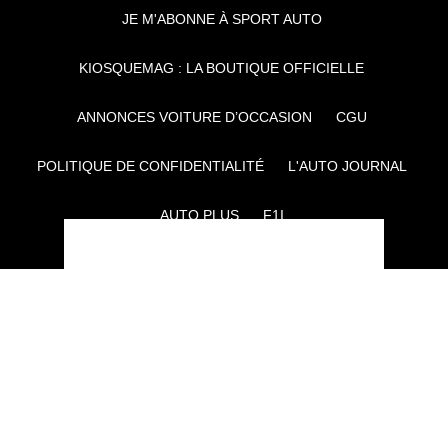
JE M'ABONNE À SPORT AUTO
KIOSQUEMAG : LA BOUTIQUE OFFICIELLE
ANNONCES VOITURE D’OCCASION
CGU
POLITIQUE DE CONFIDENTIALITÉ
L'AUTO JOURNAL
AUTO PLUS
F1I
CE SITE APPARTIENT À REWORLD MEDIA
AUTRES THÉMATIQUES DU GROUPE :
VOYAGES
FÉMININ
INFOTAINMENT
MAISON
SPORT
SÉMINAIRES ET EVÉNEMENTIEL
TECHNOLOGIES