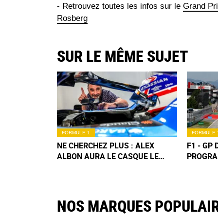
- Retrouvez toutes les infos sur le
Grand Pr
Rosberg
SUR LE MÊME SUJET
FORMULE 1
FORMULE 
NE CHERCHEZ PLUS : ALEX
F1 - GP 
ALBON AURA LE CASQUE LE
PROGRA
PLUS COOL AU GP F1 DE
WEEK-EN
BARCELONE !
FRANCE
NOS MARQUES POPULAI