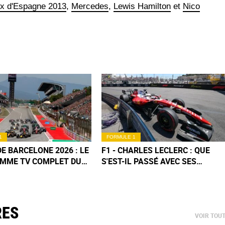
ix d'Espagne 2013
,
Mercedes
,
Lewis Hamilton
et
Nico
1
FORMULE 1
DE BARCELONE 2026 : LE
F1 - CHARLES LECLERC : QUE
MME TV COMPLET DU
S'EST-IL PASSÉ AVEC SES
D (+ HORAIRES
FREINS À MONACO ?
)
RES
VOIR TOU