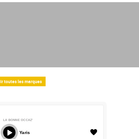
ir toutes les marques
LA BONNE OCCAZ'
La Bonne Occaz' - Toyota Yaris