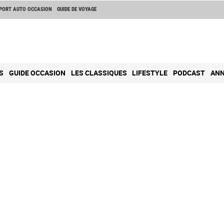
PORT AUTO OCCASION
GUIDE DE VOYAGE
S
GUIDE OCCASION
LES CLASSIQUES
LIFESTYLE
PODCAST
ANN