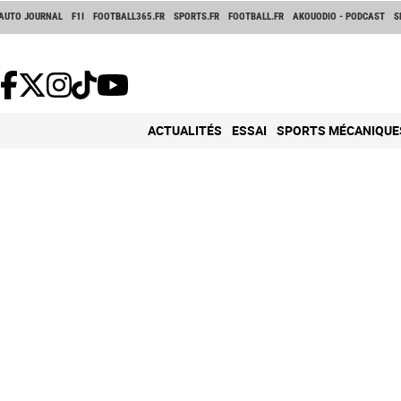
AUTO JOURNAL
F1I
FOOTBALL365.FR
SPORTS.FR
FOOTBALL.FR
AKOUODIO - PODCAST
S
ACTUALITÉS
ESSAI
SPORTS MÉCANIQUE