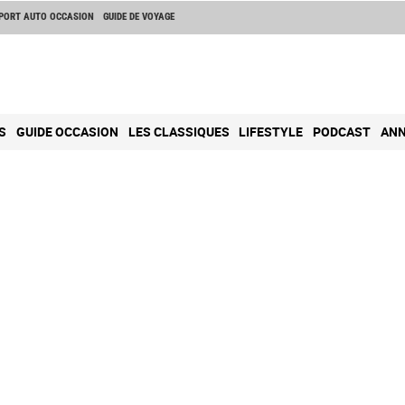
PORT AUTO OCCASION
GUIDE DE VOYAGE
S
GUIDE OCCASION
LES CLASSIQUES
LIFESTYLE
PODCAST
ANN