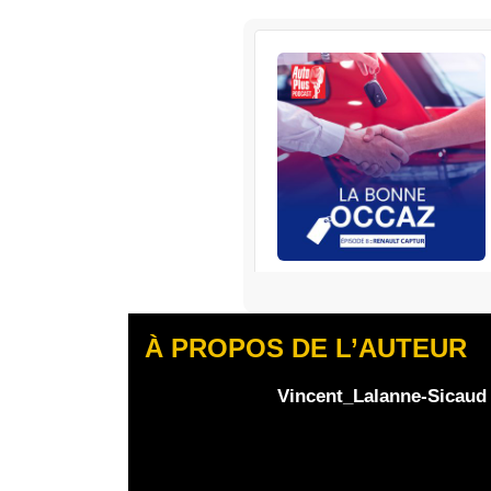
RENAULT
S’abonner
À PROPOS DE L’AUTEUR
Edisound
Flux RSS
Partager l'épisode
Vincent_Lalanne-Sicaud
Facebook
X
Linke