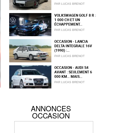
PAR LUCAS BRENOT
VOLKSWAGEN GOLF 8 R :
1 000 CH ET UN
ÉCHAPPEMENT...
PAR LUCAS BRENOT
OCCASION - LANCIA
DELTA INTEGRALE 16V
(1990) :...
PAR LUCAS BRENOT
OCCASION - AUDI S4
AVANT : SEULEMENT 6
000 KM… MAIS...
PAR LUCAS BRENOT
ANNONCES
OCCASION