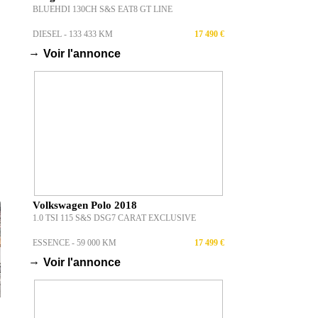
BLUEHDI 130CH S&S EAT8 GT LINE
DIESEL - 133 433 KM
17 490 €
→
Voir l'annonce
Volkswagen Polo 2018
1.0 TSI 115 S&S DSG7 CARAT EXCLUSIVE
ESSENCE - 59 000 KM
17 499 €
→
Voir l'annonce