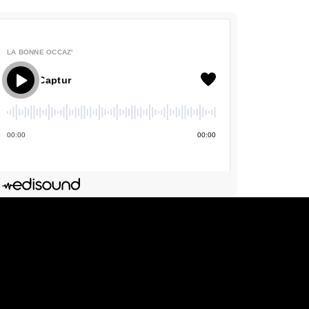
LA BONNE OCCAZ'
La Bonne Occaz' - Renault Captur
00
:
00
00
:
00
Deezer
dIn
Lien de l'épisode