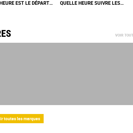
HEURE EST LE DÉPART
QUELLE HEURE SUIVRE LES
OURSE DE DIMANCHE ?
QUALIFICATIONS DU SAMEDI ?
RES
VOIR TOU
ir toutes les marques