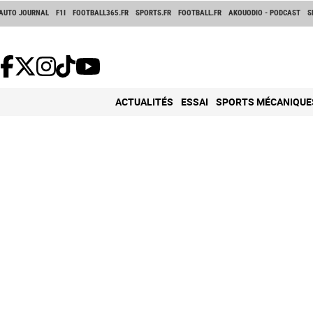
AUTO JOURNAL
F1I
FOOTBALL365.FR
SPORTS.FR
FOOTBALL.FR
AKOUODIO - PODCAST
S
ACTUALITÉS
ESSAI
SPORTS MÉCANIQUE