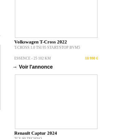
T
Volkswagen T-Cross 2022
T-CROSS 1.0 TSI 95 START/STOP BVM5
ESSENCE - 25 102 KM
18 990 €
→
Voir l'annonce
Renault Captur 2024
TCE 90 TECHNO