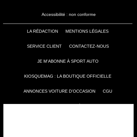
Accessibilité : non conforme
LA RÉDACTION
MENTIONS LÉGALES
SERVICE CLIENT
CONTACTEZ-NOUS
JE M'ABONNE À SPORT AUTO
KIOSQUEMAG : LA BOUTIQUE OFFICIELLE
ANNONCES VOITURE D’OCCASION
CGU
POLITIQUE DE CONFIDENTIALITÉ
L'AUTO JOURNAL
AUTO PLUS
F1I
CE SITE APPARTIENT À REWORLD MEDIA