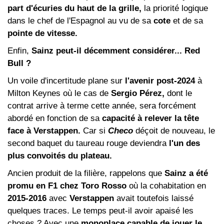
part d'écuries du haut de la grille,
la priorité logique
dans le chef de l'Espagnol au vu de sa
cote
et de sa
pointe de vitesse.
Enfin,
Sainz peut-il décemment considérer... Red
Bull ?
Un voile d'incertitude plane sur
l'avenir post-2024
à
Milton Keynes où le cas de
Sergio Pérez,
dont le
contrat arrive à terme cette année, sera forcément
abordé en fonction de sa
capacité à relever la tête
face à Verstappen.
Car si
Checo
déçoit de nouveau, le
second baquet du taureau rouge deviendra
l'un des
plus convoités du plateau.
Ancien produit de la filière, rappelons que
Sainz a été
promu en F1 chez Toro Rosso
où la cohabitation en
2015-2016
avec
Verstappen
avait toutefois laissé
quelques traces. Le temps peut-il avoir apaisé les
choses ? Avec une
monoplace capable de jouer le