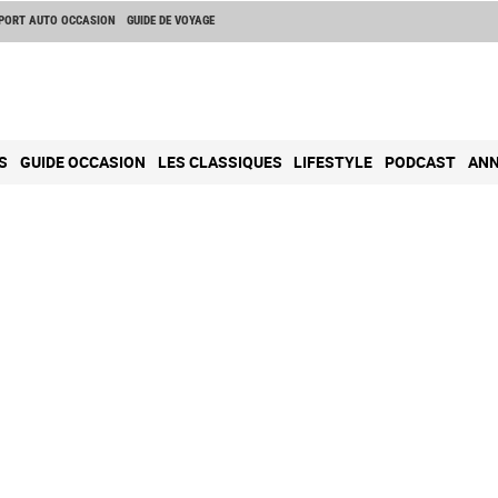
PORT AUTO OCCASION
GUIDE DE VOYAGE
S
GUIDE OCCASION
LES CLASSIQUES
LIFESTYLE
PODCAST
ANN