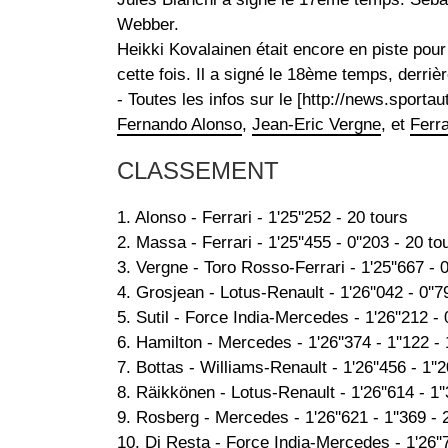
Webber.
Heikki Kovalainen était encore en piste pou
cette fois. Il a signé le 18ème temps, derri
- Toutes les infos sur le [http://news.spor
Fernando Alonso
,
Jean-Eric Vergne
, et
Ferra
CLASSEMENT
1. Alonso - Ferrari - 1'25''252 - 20 tours
2. Massa - Ferrari - 1'25''455 - 0''203 - 20 to
3. Vergne - Toro Rosso-Ferrari - 1'25''667 - 0
4. Grosjean - Lotus-Renault - 1'26''042 - 0''7
5. Sutil - Force India-Mercedes - 1'26''212 - 
6. Hamilton - Mercedes - 1'26''374 - 1''122 -
7. Bottas - Williams-Renault - 1'26''456 - 1''
8. Räikkönen - Lotus-Renault - 1'26''614 - 1'
9. Rosberg - Mercedes - 1'26''621 - 1''369 - 
10. Di Resta - Force India-Mercedes - 1'26''7