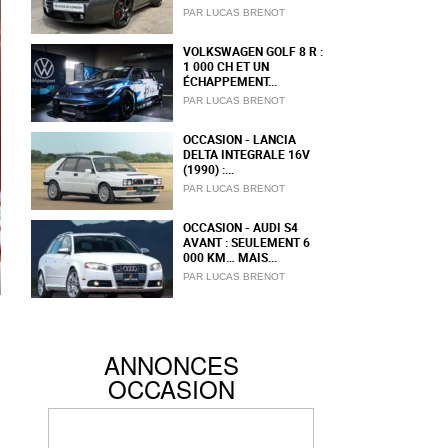
PAR LUCAS BRENOT
VOLKSWAGEN GOLF 8 R :
1 000 CH ET UN
ÉCHAPPEMENT...
PAR LUCAS BRENOT
OCCASION - LANCIA
DELTA INTEGRALE 16V
(1990) :...
PAR LUCAS BRENOT
OCCASION - AUDI S4
AVANT : SEULEMENT 6
000 KM… MAIS...
PAR LUCAS BRENOT
ANNONCES
OCCASION