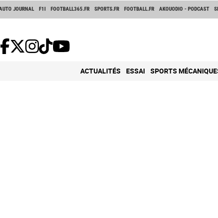
AUTO JOURNAL
F1I
FOOTBALL365.FR
SPORTS.FR
FOOTBALL.FR
AKOUODIO - PODCAST
S
ACTUALITÉS
ESSAI
SPORTS MÉCANIQUE