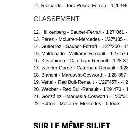
11. Ricciardo - Toro Rosso-Ferrari - 1'26''940
CLASSEMENT
12. Hülkenberg - Sauber-Ferrari - 1'27''061 - 
13. Pérez - McLaren-Mercedes - 1'27''135 - 1
14. Gutiérrez - Sauber-Ferrari - 1'27''250 - 1
15. Maldonado - Williams-Renault - 1'27''576 
16. Kovalainen - Caterham-Renault - 1'28''373
17. van der Garde - Caterham-Renault - 1'28'
18. Bianchi - Marussia-Cosworth - 1'28''887 -
19. Vettel - Red Bull-Renault - 1'29''457 - 4''
20. Webber - Red Bull-Renault - 1'29''473 - 4
21. González - Marussia-Cosworth - 1'30''314
22. Button - McLaren-Mercedes - 6 tours
SUR LE MÊME SUJET