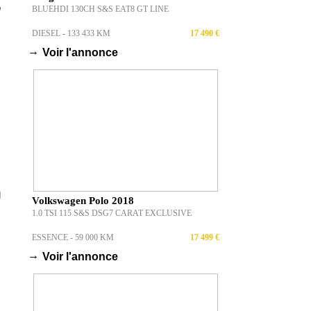
BLUEHDI 130CH S&S EAT8 GT LINE
DIESEL - 133 433 KM
17 490 €
→
Voir l'annonce
g
Volkswagen Polo 2018
1.0 TSI 115 S&S DSG7 CARAT EXCLUSIVE
ESSENCE - 59 000 KM
17 499 €
→
Voir l'annonce