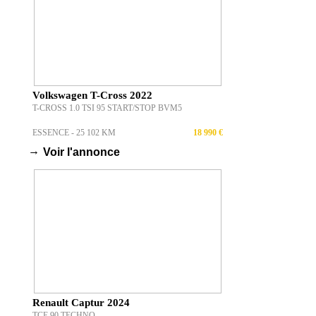
Volkswagen T-Cross 2022
T-CROSS 1.0 TSI 95 START/STOP BVM5
ESSENCE - 25 102 KM
18 990 €
→
Voir l'annonce
Renault Captur 2024
TCE 90 TECHNO