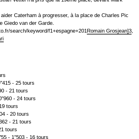
r aider Caterham à progresser, à la place de Charles Pic
ère Giedo van der Garde.
tauto.fr/search/keyword/f1+espagne+201
Romain Grosjean]3
,
ri
urs
''415 - 25 tours
90 - 21 tours
0''960 - 24 tours
 19 tours
204 - 20 tours
'362 - 21 tours
21 tours
55 - 1''503 - 16 tours