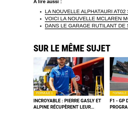
A lire aussi :
LA NOUVELLE ALPHATAURI AT02
VOICI LA NOUVELLE MCLAREN 
DANS LE GARAGE RUTILANT DE 
SUR LE MÊME SUJET
FORMULE 1
FORMULE 
INCROYABLE : PIERRE GASLY ET
F1 - GP 
ALPINE RÉCUPÈRENT LEUR
PROGRA
PODIUM DU GP DE MONACO !
VENDRE