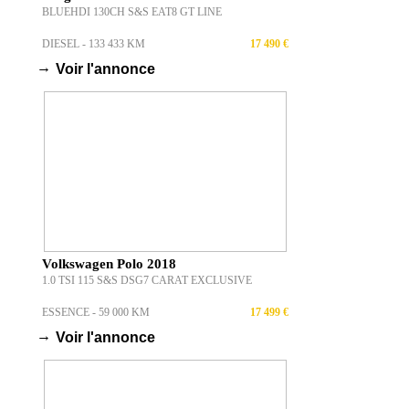
BLUEHDI 130CH S&S EAT8 GT LINE
DIESEL - 133 433 KM
17 490 €
→
Voir l'annonce
Volkswagen Polo 2018
1.0 TSI 115 S&S DSG7 CARAT EXCLUSIVE
ESSENCE - 59 000 KM
17 499 €
→
Voir l'annonce