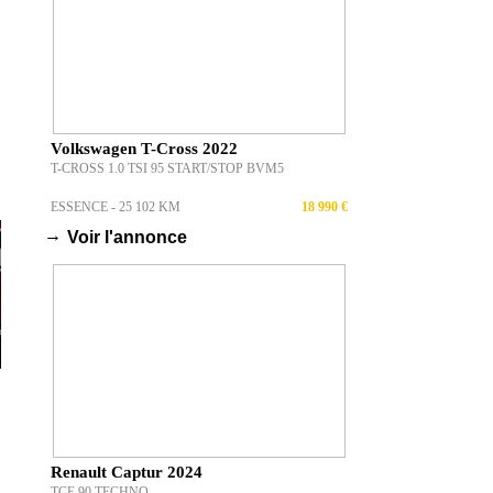
Volkswagen T-Cross 2022
T-CROSS 1.0 TSI 95 START/STOP BVM5
ESSENCE - 25 102 KM
18 990 €
→
Voir l'annonce
Renault Captur 2024
TCE 90 TECHNO