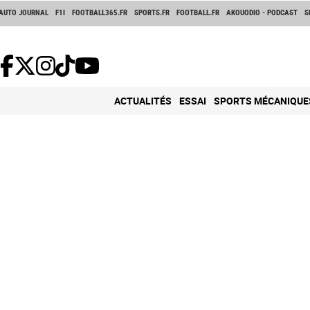
AUTO JOURNAL
F1I
FOOTBALL365.FR
SPORTS.FR
FOOTBALL.FR
AKOUODIO - PODCAST
S
ACTUALITÉS
ESSAI
SPORTS MÉCANIQUE