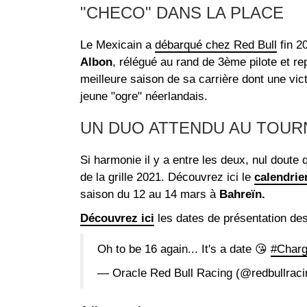
"CHECO" DANS LA PLACE
Le Mexicain a
débarqué chez Red Bull
fin 2
Albon
, rélégué au rand de 3ème pilote et r
meilleure saison de sa carrière dont une vic
jeune "ogre" néerlandais.
UN DUO ATTENDU AU TOUR
Si harmonie il y a entre les deux, nul doute
de la grille 2021. Découvrez ici le
calendrie
saison du 12 au 14 mars à
Bahreïn.
Découvrez ici
les dates de présentation de
Oh to be 16 again... It's a date 😘
#Char
— Oracle Red Bull Racing (@redbullrac