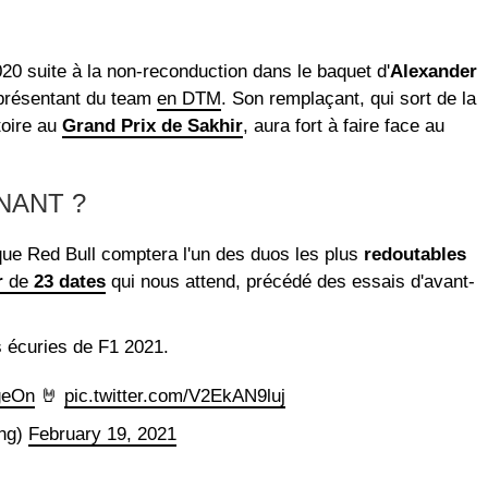
020 suite à la non-reconduction dans le baquet d'
Alexander
eprésentant du team
en DTM
. Son remplaçant, qui sort de la
toire au
Grand Prix de Sakhir
, aura fort à faire face au
NANT ?
 que Red Bull comptera l'un des duos les plus
redoutables
r
de
23 dates
qui nous attend, précédé des essais d'avant-
s écuries de F1 2021.
geOn
🤘
pic.twitter.com/V2EkAN9luj
ing)
February 19, 2021