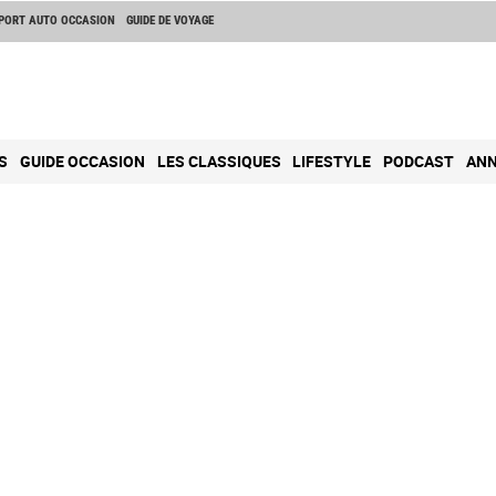
PORT AUTO OCCASION
GUIDE DE VOYAGE
S
GUIDE OCCASION
LES CLASSIQUES
LIFESTYLE
PODCAST
ANN