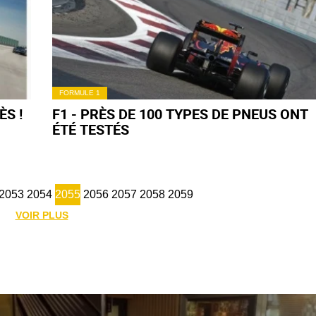
FORMULE 1
S !
F1 - PRÈS DE 100 TYPES DE PNEUS ONT
ÉTÉ TESTÉS
2053
2054
2055
2056
2057
2058
2059
VOIR PLUS