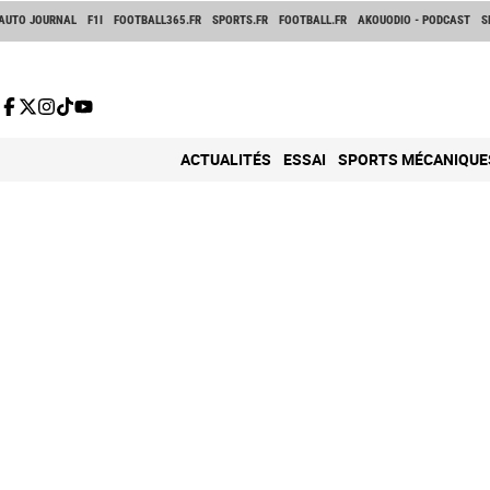
AUTO JOURNAL
F1I
FOOTBALL365.FR
SPORTS.FR
FOOTBALL.FR
AKOUODIO - PODCAST
S
ACTUALITÉS
ESSAI
SPORTS MÉCANIQUE