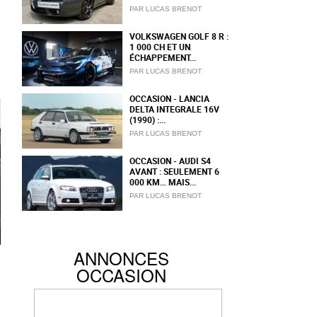
PAR LUCAS BRENOT
VOLKSWAGEN GOLF 8 R :
1 000 CH ET UN
ÉCHAPPEMENT...
PAR LUCAS BRENOT
OCCASION - LANCIA
DELTA INTEGRALE 16V
(1990) :...
PAR LUCAS BRENOT
OCCASION - AUDI S4
AVANT : SEULEMENT 6
000 KM… MAIS...
PAR LUCAS BRENOT
ANNONCES
OCCASION