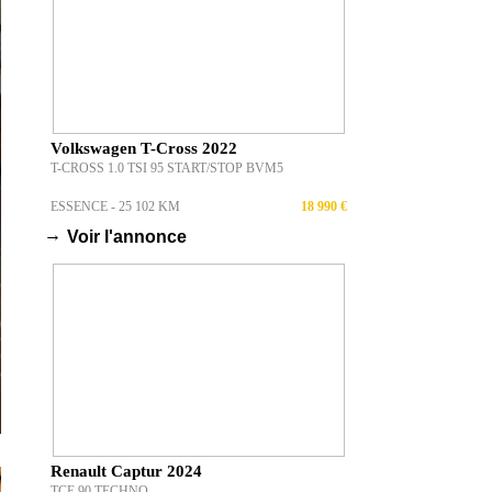
Volkswagen T-Cross 2022
T-CROSS 1.0 TSI 95 START/STOP BVM5
ESSENCE - 25 102 KM
18 990 €
→
Voir l'annonce
Renault Captur 2024
TCE 90 TECHNO