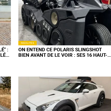
INSOLITES
É" :
ON ENTEND CE POLARIS SLINGSHOT
OLÉS
BIEN AVANT DE LE VOIR : SES 16 HAUT-
PARLEURS ET SES DEUX SUBWOOFERS
PERTURBENT MÊME LA CONDUITE