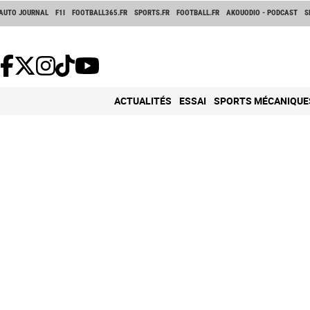
AUTO JOURNAL
F1I
FOOTBALL365.FR
SPORTS.FR
FOOTBALL.FR
AKOUODIO - PODCAST
S
ACTUALITÉS
ESSAI
SPORTS MÉCANIQUE