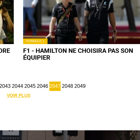
FORMULE 1
DRE
F1 - HAMILTON NE CHOISIRA PAS SON
ÉQUIPIER
2043
2044
2045
2046
2047
2048
2049
VOIR PLUS