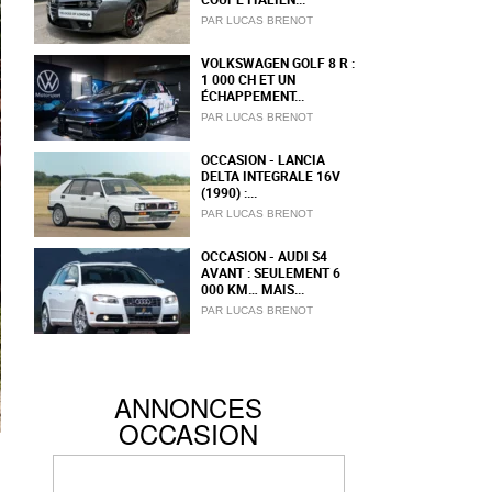
PAR LUCAS BRENOT
VOLKSWAGEN GOLF 8 R :
1 000 CH ET UN
ÉCHAPPEMENT...
PAR LUCAS BRENOT
OCCASION - LANCIA
DELTA INTEGRALE 16V
(1990) :...
PAR LUCAS BRENOT
OCCASION - AUDI S4
AVANT : SEULEMENT 6
000 KM… MAIS...
PAR LUCAS BRENOT
ANNONCES
OCCASION