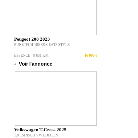
Peugeot 208 2023
PURETECH 100 S&S EAT8 STYLE
ESSENCE - 9 631 KM
16 990 €
→
Voir l'annonce
T
Volkswagen T-Cross 2025
1.0 TSI 95CH VW EDITION