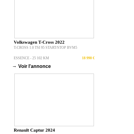
Volkswagen T-Cross 2022
T-CROSS 1.0 TSI 95 START/STOP BVM5
ESSENCE - 25 102 KM
18 990 €
→
Voir l'annonce
Renault Captur 2024