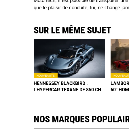
Motortech, il est possible de transposer une
que le plaisir de conduite, lui, ne change jam
SUR LE MÊME SUJET
NOUVEAUTÉ
NOUVEAU
HENNESSEY BLACKBIRD :
LAMBOR
L'HYPERCAR TEXANE DE 850 CH
60° HO
REVIENT AUX SOURCES
SPECTAC
NOS MARQUES POPULAI