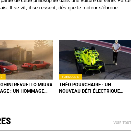
 partie de cette philosophie dans une voiture de série. Parce
ais. Il se vit, il se ressent, dès que le moteur s'ébroue.
TÉ
FORMULE E
GHINI REVUELTO MIURA
THÉO POURCHAIRE : UN
MAGE : UN HOMMAGE
NOUVEAU DÉFI ÉLECTRIQUE
ULAIRE À UNE ICÔNE
POUR LE TALENT TRICOLORE
RES
VOIR TOU