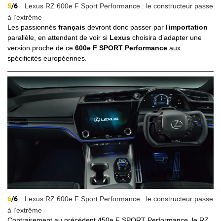
5
/6
Lexus RZ 600e F Sport Performance : le constructeur passe
à l’extrême
Les passionnés
français
devront donc passer par l’
importation
parallèle, en attendant de voir si
Lexus
choisira d’adapter une
version proche de ce
600e F SPORT Performance
aux
spécificités européennes.
6
/6
Lexus RZ 600e F Sport Performance : le constructeur passe
à l’extrême
Contrairement au précédent 450e F SPORT Performance, le RZ