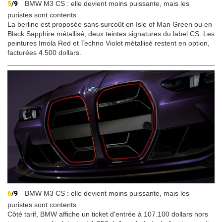
5
/9
BMW M3 CS : elle devient moins puissante, mais les
puristes sont contents
La berline est proposée sans surcoût en Isle of Man Green ou en
Black Sapphire métallisé, deux teintes signatures du label CS. Les
peintures Imola Red et Techno Violet métallisé restent en option,
facturées 4.500 dollars.
6
/9
BMW M3 CS : elle devient moins puissante, mais les
puristes sont contents
Côté tarif, BMW affiche un ticket d'entrée à 107.100 dollars hors