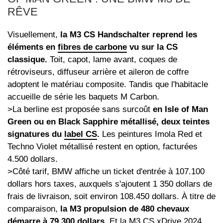
RÊVE
Visuellement,
la M3 CS Handschalter reprend les
éléments en
fibres de carbone
vu sur la CS
classique.
Toit, capot, lame avant, coques de
rétroviseurs, diffuseur arrière et aileron de coffre
adoptent le matériau composite. Tandis que l'habitacle
accueille de série les baquets M Carbon.
>La berline est proposée sans surcoût
en Isle of Man
Green ou en Black Sapphire métallisé, deux teintes
signatures du
label CS
.
Les peintures Imola Red et
Techno Violet métallisé restent en option, facturées
4.500 dollars.
>Côté tarif, BMW affiche un ticket d'entrée à 107.100
dollars hors taxes, auxquels s'ajoutent 1 350 dollars de
frais de livraison, soit environ 108.450 dollars. À titre de
comparaison,
la M3 propulsion de 480 chevaux
démarre à 79.300 dollars.
Et la M3 CS xDrive 2024