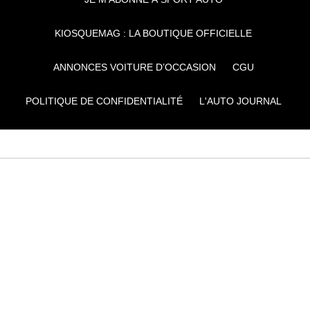
KIOSQUEMAG : LA BOUTIQUE OFFICIELLE
ANNONCES VOITURE D’OCCASION
CGU
POLITIQUE DE CONFIDENTIALITÉ
L'AUTO JOURNAL
AUTO PLUS
F1I
CE SITE APPARTIENT À REWORLD MEDIA
AUTRES THÉMATIQUES DU GROUPE :
VOYAGES
FÉMININ
INFOTAINMENT
MAISON
SPORT
SÉMINAIRES ET EVÉNEMENTIEL
TECHNOLOGIES
GAMING
ARTISANS/BTP
DIY DÉCO