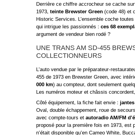
Derrière ce chiffre accrocheur se cache sur
1973,
teinte Brewster Green
(code 48) et c
Historic Services. L’ensemble coche toutes 
qui intrigue les passionnés :
ces 68 exempla
argument de vendeur bien rodé ?
UNE TRANS AM SD-455 BREW
COLLECTIONNEURS
L’auto vendue par le préparateur-restaurat
455 de 1973 en Brewster Green, avec intérieu
000 km
) au compteur, dont seulement quel
Les numéros moteur et châssis concordent, 
Côté équipement, la fiche fait envie :
jante
Oval, double échappement, roue de secours ta
avec compte-tours et
autoradio AM/FM d’
proposé pour la première fois en 1973, est 
n’était disponible qu’en Cameo White, Buc