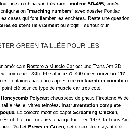
tout une combinaison très rare :
moteur SD-455
, année
onfiguration "
matching numbers
" avec dossier Pontiac
les cases qui font flamber les enchères. Reste une questio
ires existent-ils vraiment
ou s’agit-il surtout d’un
STER GREEN TAILLÉE POUR LES
eur américain
Restore a Muscle Car
est une Trans Am SD-
r noir (code 236). Elle affiche 70 460 miles (
environ 112
ques centaines parcourus après une
restauration complète
.
point clé pour ce type de muscle car très coté.
s Honeycomb Polycast
chaussées de pneus Firestone Wide
ille réelle, vitres teintées,
instrumentation complète
époque
. Le célèbre motif de capot
Screaming Chicken
,
présent. La couleur aussi change tout : en 1973, la Trans Am
caneer Red et
Brewster Green
, cette dernière n’ayant été