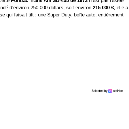
 cette
Pontiac Trans Am SD-455 de 1973
n’est pas restée
ndé d’environ 250 000 dollars, soit environ
215 000 €
, elle a
 qui faisait tilt : une Super Duty, boîte auto, entièrement