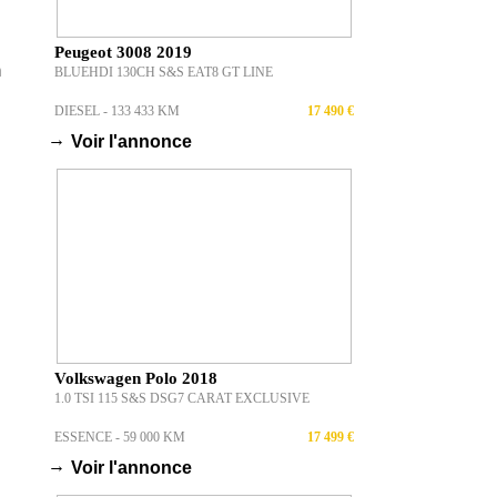
Peugeot 3008 2019
n
BLUEHDI 130CH S&S EAT8 GT LINE
DIESEL - 133 433 KM
17 490 €
→
Voir l'annonce
Volkswagen Polo 2018
1.0 TSI 115 S&S DSG7 CARAT EXCLUSIVE
ESSENCE - 59 000 KM
17 499 €
→
Voir l'annonce