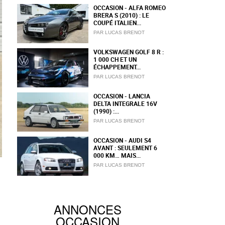
OCCASION - ALFA ROMEO
BRERA S (2010) : LE
COUPÉ ITALIEN...
PAR LUCAS BRENOT
VOLKSWAGEN GOLF 8 R :
1 000 CH ET UN
ÉCHAPPEMENT...
PAR LUCAS BRENOT
OCCASION - LANCIA
DELTA INTEGRALE 16V
(1990) :...
PAR LUCAS BRENOT
OCCASION - AUDI S4
AVANT : SEULEMENT 6
000 KM… MAIS...
PAR LUCAS BRENOT
ANNONCES
OCCASION