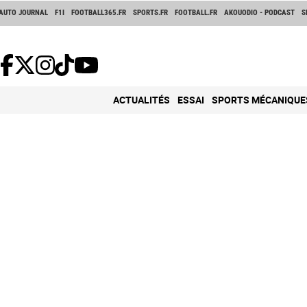
AUTO JOURNAL
F1I
FOOTBALL365.FR
SPORTS.FR
FOOTBALL.FR
AKOUODIO - PODCAST
S
ACTUALITÉS
ESSAI
SPORTS MÉCANIQUE