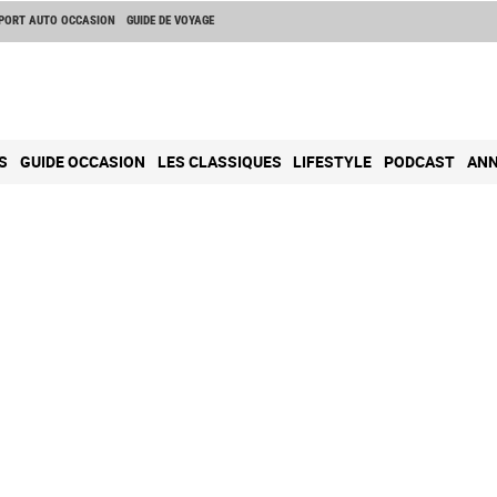
PORT AUTO OCCASION
GUIDE DE VOYAGE
S
GUIDE OCCASION
LES CLASSIQUES
LIFESTYLE
PODCAST
ANN