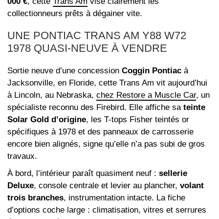
000 €
, cette
Trans Am
vise clairement les
collectionneurs prêts à dégainer vite.
UNE PONTIAC TRANS AM Y88 W72
1978 QUASI-NEUVE À VENDRE
Sortie neuve d’une concession
Coggin Pontiac
à
Jacksonville, en Floride, cette Trans Am vit aujourd’hui
à Lincoln, au Nebraska,
chez Restore a Muscle Car
, un
spécialiste reconnu des Firebird. Elle affiche sa
teinte
Solar Gold d’origine
, les T-tops Fisher teintés or
spécifiques à 1978 et des panneaux de carrosserie
encore bien alignés, signe qu’elle n’a pas subi de gros
travaux.
À bord, l’intérieur paraît quasiment neuf :
sellerie
Deluxe
, console centrale et levier au plancher,
volant
trois branches
, instrumentation intacte. La fiche
d’options coche large : climatisation, vitres et serrures