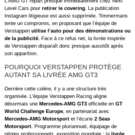
L’AMG GT repart presque immédiatement chez Next
Level Cars pour
retirer le covering
. La publication
Instagram litigieuse est aussi supprimée. Timmermans
tente un compromis, en proposant que l’équipe de
Verstappen
utilise l’auto pour des démonstrations ou
de la publicité
. Face à ce refus net, la livrée inspirée
de Verstappen disparaît donc presque aussitôt après
son apparition.
POURQUOI VERSTAPPEN PROTÈGE
AUTANT SA LIVRÉE AMG GT3
Derrière cette colère, il y a une structure très
organisée. L'équipe Verstappen Racing aligne
désormais une
Mercedes‑AMG GT3
officielle en
GT
World Challenge Europe
, en partenariat avec
Mercedes‑AMG Motorsport
et l’écurie
2 Seas
Motorsport
. Programme pluriannuel, équipage de
pilotes professionnels, exposition mondiale : la
livrée