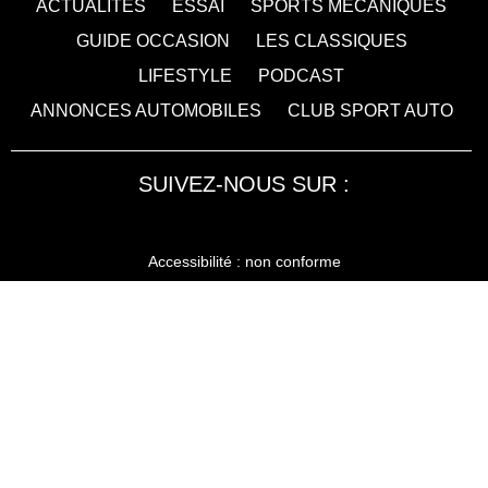
ACTUALITÉS
ESSAI
SPORTS MÉCANIQUES
GUIDE OCCASION
LES CLASSIQUES
LIFESTYLE
PODCAST
ANNONCES AUTOMOBILES
CLUB SPORT AUTO
SUIVEZ-NOUS SUR :
Accessibilité : non conforme
LA RÉDACTION
MENTIONS LÉGALES
SERVICE CLIENT
CONTACTEZ-NOUS
JE M'ABONNE À SPORT AUTO
KIOSQUEMAG : LA BOUTIQUE OFFICIELLE