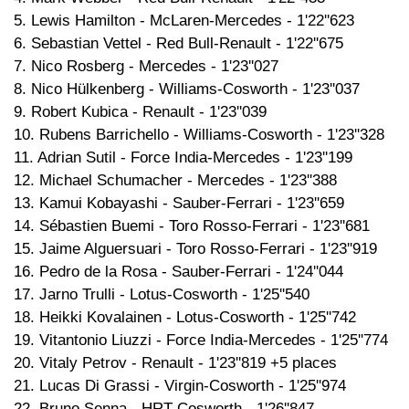
5. Lewis Hamilton - McLaren-Mercedes - 1'22''623
6. Sebastian Vettel - Red Bull-Renault - 1'22''675
7. Nico Rosberg - Mercedes - 1'23''027
8. Nico Hülkenberg - Williams-Cosworth - 1'23''037
9. Robert Kubica - Renault - 1'23''039
10. Rubens Barrichello - Williams-Cosworth - 1'23''328
11. Adrian Sutil - Force India-Mercedes - 1'23''199
12. Michael Schumacher - Mercedes - 1'23''388
13. Kamui Kobayashi - Sauber-Ferrari - 1'23''659
14. Sébastien Buemi - Toro Rosso-Ferrari - 1'23''681
15. Jaime Alguersuari - Toro Rosso-Ferrari - 1'23''919
16. Pedro de la Rosa - Sauber-Ferrari - 1'24''044
17. Jarno Trulli - Lotus-Cosworth - 1'25''540
18. Heikki Kovalainen - Lotus-Cosworth - 1'25''742
19. Vitantonio Liuzzi - Force India-Mercedes - 1'25''774
20. Vitaly Petrov - Renault - 1'23''819 +5 places
21. Lucas Di Grassi - Virgin-Cosworth - 1'25''974
22. Bruno Senna - HRT-Cosworth - 1'26''847