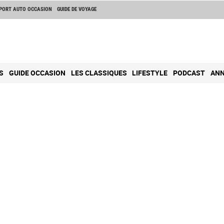
PORT AUTO OCCASION
GUIDE DE VOYAGE
S
GUIDE OCCASION
LES CLASSIQUES
LIFESTYLE
PODCAST
ANN