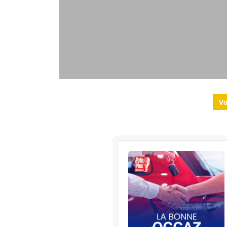
Vo
La B