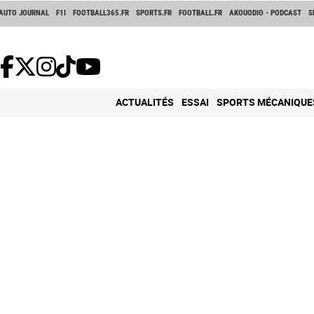
AUTO JOURNAL
F1I
FOOTBALL365.FR
SPORTS.FR
FOOTBALL.FR
AKOUODIO - PODCAST
S
ACTUALITÉS
ESSAI
SPORTS MÉCANIQUE