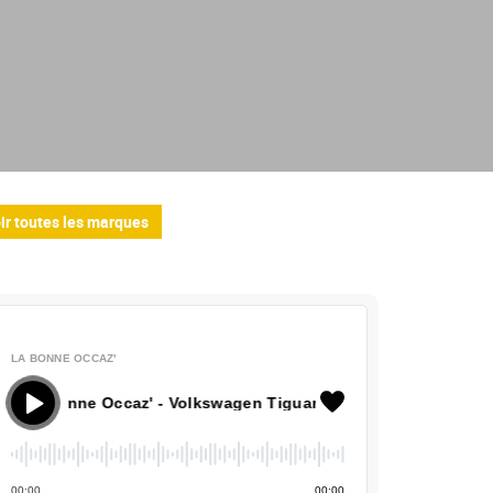
ir toutes les marques
LA BONNE OCCAZ'
onne Occaz' - Volkswagen Tiguan
00
:
00
00
:
00