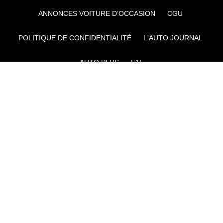
ANNONCES VOITURE D’OCCASION
CGU
POLITIQUE DE CONFIDENTIALITÉ
L'AUTO JOURNAL
AUTO PLUS
F1I
CE SITE APPARTIENT À REWORLD MEDIA
AUTRES THÉMATIQUES DU GROUPE :
VOYAGES
FÉMININ
INFOTAINMENT
MAISON
SPORT
SÉMINAIRES ET EVÉNEMENTIEL
TECHNOLOGIES
GAMING
ARTISANS/BTP
DIY DÉCO
GESTION DES COOKIES