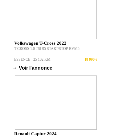
Volkswagen T-Cross 2022
T-CROSS 1.0 TSI 95 START/STOP BVM5
ESSENCE - 25 102 KM
18 990 €
→
Voir l'annonce
Renault Captur 2024