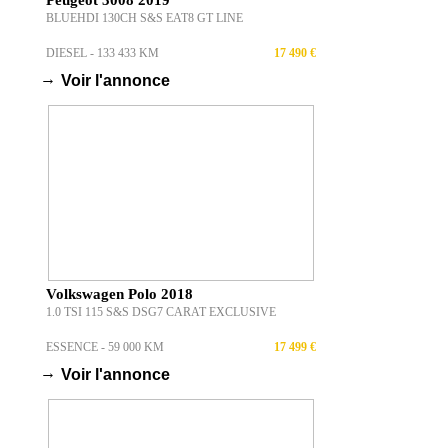
Peugeot 3008 2019
BLUEHDI 130CH S&S EAT8 GT LINE
DIESEL - 133 433 KM
17 490 €
→
Voir l'annonce
Volkswagen Polo 2018
1.0 TSI 115 S&S DSG7 CARAT EXCLUSIVE
ESSENCE - 59 000 KM
17 499 €
→
Voir l'annonce