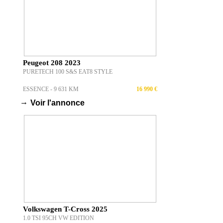
Peugeot 208 2023
PURETECH 100 S&S EAT8 STYLE
ESSENCE - 9 631 KM
16 990 €
→
Voir l'annonce
Volkswagen T-Cross 2025
1.0 TSI 95CH VW EDITION