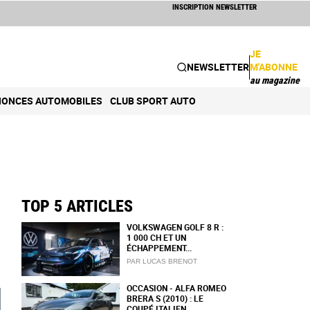
INSCRIPTION NEWSLETTER
JE
NEWSLETTER
M'ABONNE
au magazine
ONCES AUTOMOBILES
CLUB SPORT AUTO
TOP 5 ARTICLES
VOLKSWAGEN GOLF 8 R :
1 000 CH ET UN
ÉCHAPPEMENT...
PAR LUCAS BRENOT
OCCASION - ALFA ROMEO
BRERA S (2010) : LE
COUPÉ ITALIEN...