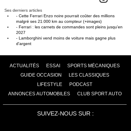
Ses derniers articles
- Cette Ferrari Enzo noire pourrait coûter des millions
malgré ses 21.000 km au compteur (+images)
- Ferrari : les carnets de commandes sont pleins jusqu'en
2027
- Lamborghini vend moins de voiture mais gagne plus
d'argent
ACTUALITÉS
ESSAI
SPORTS MÉCANIQUES
GUIDE OCCASION
LES CLASSIQUES
LIFESTYLE
PODCAST
ANNONCES AUTOMOBILES
CLUB SPORT AUTO
SUIVEZ-NOUS SUR :