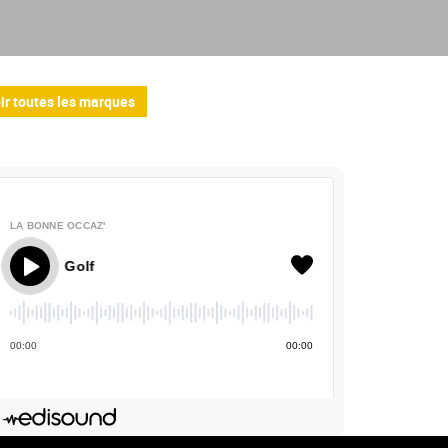
ir toutes les marques
LA BONNE OCCAZ'
La Bonne Occaz' - Volkswagen Golf
00
:
00
00
:
00