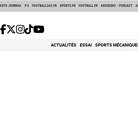
AUTO JOURNAL
F1I
FOOTBALL365.FR
SPORTS.FR
FOOTBALL.FR
AKOUODIO - PODCAST
S
ACTUALITÉS
ESSAI
SPORTS MÉCANIQUE