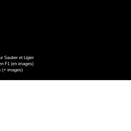
Deezer
dIn
Lien de l'épisode
 Sauber et Ligier
 en F1 (en images)
es (+ images)