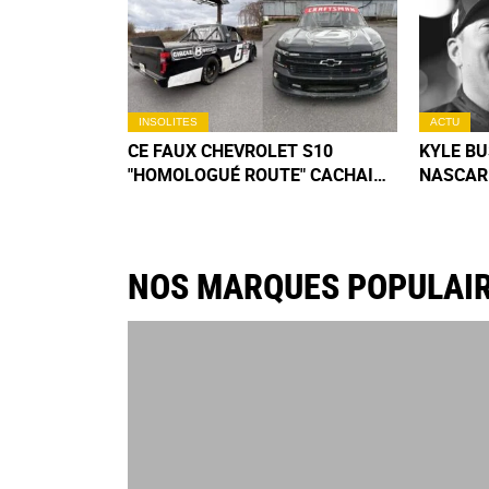
INSOLITES
ACTU
CE FAUX CHEVROLET S10
KYLE BU
"HOMOLOGUÉ ROUTE" CACHAIT
NASCAR
UN ENGIN NASCAR, SON
41 ANS :
VENDEUR FINIT MENOTTÉ
DRAME 
NOS MARQUES POPULAI