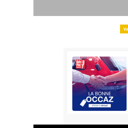
Vo
RENAULT
S’abonner