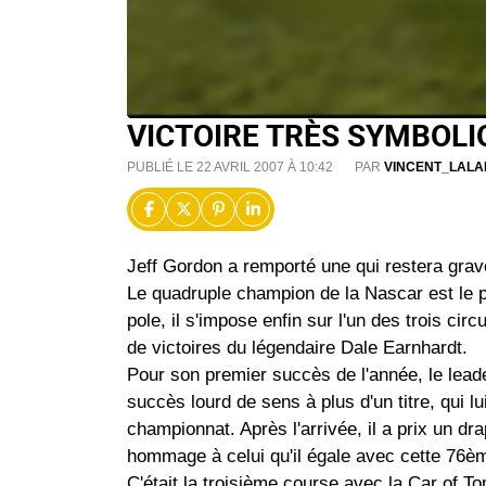
VICTOIRE TRÈS SYMBOLI
PUBLIÉ LE 22 AVRIL 2007 À 10:42
PAR
VINCENT_LALA
Jeff Gordon a remporté une qui restera gravé
Le quadruple champion de la Nascar est le pr
pole, il s'impose enfin sur l'un des trois circ
de victoires du légendaire Dale Earnhardt.
Pour son premier succès de l'année, le lea
succès lourd de sens à plus d'un titre, qui l
championnat. Après l'arrivée, il a prix un d
hommage à celui qu'il égale avec cette 76ème
C'était la troisième course avec la Car of To