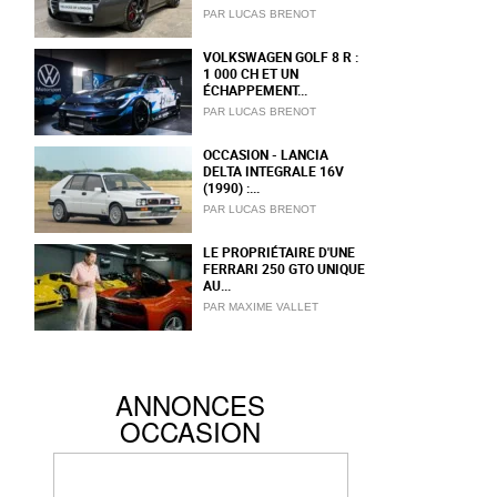
PAR LUCAS BRENOT
VOLKSWAGEN GOLF 8 R :
1 000 CH ET UN
ÉCHAPPEMENT...
PAR LUCAS BRENOT
OCCASION - LANCIA
DELTA INTEGRALE 16V
(1990) :...
PAR LUCAS BRENOT
LE PROPRIÉTAIRE D'UNE
FERRARI 250 GTO UNIQUE
AU...
PAR MAXIME VALLET
ANNONCES
OCCASION