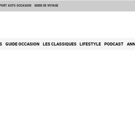
PORT AUTO OCCASION
GUIDE DE VOYAGE
S
GUIDE OCCASION
LES CLASSIQUES
LIFESTYLE
PODCAST
ANN