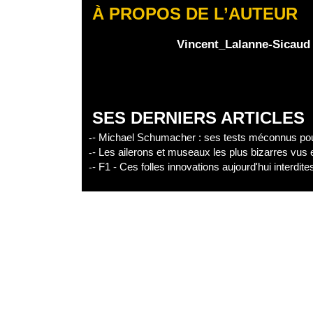
À PROPOS DE L’AUTEUR
Edisound
Flux RSS
Partager l'épisode
Vincent_Lalanne-Sicaud
Facebook
X
Linke
SES DERNIERS ARTICLES
- Michael Schumacher : ses tests méconnus pour
- Les ailerons et museaux les plus bizarres vus
- F1 - Ces folles innovations aujourd'hui interdit