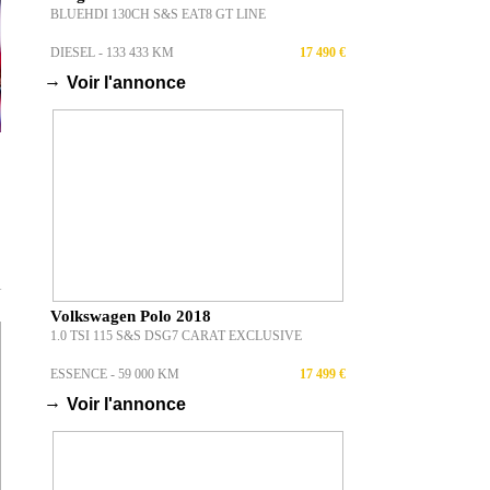
BLUEHDI 130CH S&S EAT8 GT LINE
DIESEL - 133 433 KM
17 490 €
→
Voir l'annonce
T
Volkswagen Polo 2018
1.0 TSI 115 S&S DSG7 CARAT EXCLUSIVE
ESSENCE - 59 000 KM
17 499 €
→
Voir l'annonce