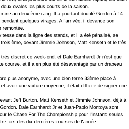
s deux ovales les plus courts de la saison.
ermine au deuxième rang. Il a pourtant doublé Gordon à 14
ue pendant quelques virages. A l'arrivée, il devance son
e remontée.
e vitesse dans la ligne des stands, et il a été pénalisé, se
c troisième, devant Jimmie Johnson, Matt Kenseth et le très
 très discret ce week-end, et Dale Earnhardt Jr n'est que
te course, et il a en plus été désavantagé par un drapeau
ore plus anonyme, avec une bien terne 33ème place à
et avoir une voiture moyenne, il était difficile de signer une
evant Jeff Burton, Matt Kenseth et Jimmie Johnson, déjà à
n Gordon. Dale Earnhardt Jr et Juan-Pablo Montoya sont
pour le Chase For The Championship pour l'instant: seules
itre lors des dix dernières courses de l'année.