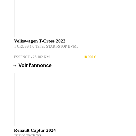
Volkswagen T-Cross 2022
T-CROSS 1.0 TSI 95 START/STOP BVM5
ESSENCE - 25 102 KM
18 990 €
→
Voir l'annonce
Renault Captur 2024
TCE 90 TECHNO