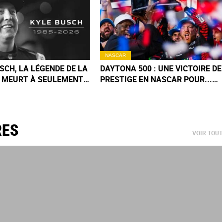
NASCAR
SCH, LA LÉGENDE DE LA
DAYTONA 500 : UNE VICTOIRE DE
 MEURT À SEULEMENT
PRESTIGE EN NASCAR POUR...
 CE QUE L’ON SAIT DE CE
MICHAEL JORDAN !
TERRIBLE
RES
VOIR TOU