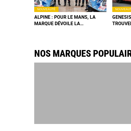
NOUVEAUTÉ
NOUVEAU
ALPINE : POUR LE MANS, LA
GENESIS
MARQUE DÉVOILE LA
TROUVER
COMBINAISON... LA PLUS
EUROPE 
LÉGÈRE AU MONDE !
? (+IMA
NOS MARQUES POPULAI