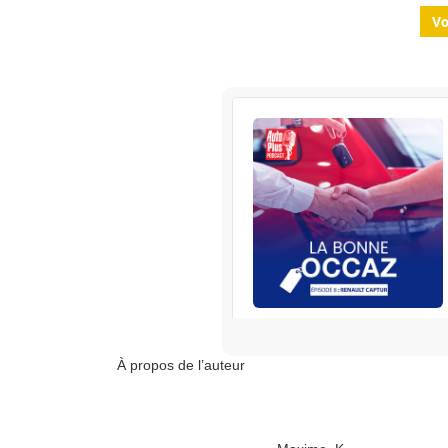
Vo
L
RENAULT
S’abonner
À propos de l’auteur
Edisound
Flux RSS
Partager l'épisode