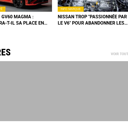
TÉ
INFO MARQUE
 GV60 MAGMA :
NISSAN TROP "PASSIONNÉE PAR
A-T-IL SA PLACE EN
LE V6" POUR ABANDONNER LES
AVEC SES 650 CHEVAUX
MOTEURS THERMIQUES !
GES)
RES
VOIR TOU