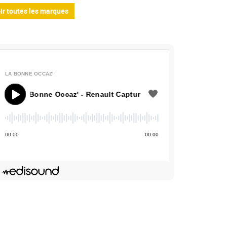
ir toutes les marques
LA BONNE OCCAZ'
a Bonne Occaz' - Renault Captur
00
:
00
00
:
00
Deezer