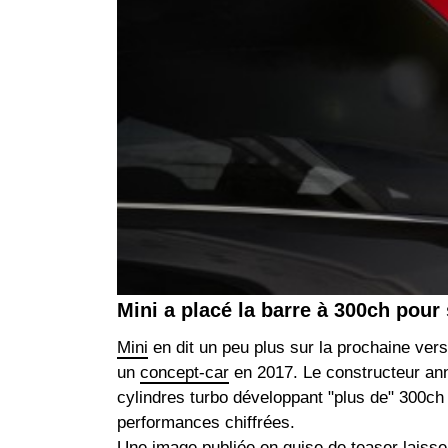
Mini a placé la barre à 300ch pou
Mini
en dit un peu plus sur la prochaine ver
un
concept-car
en 2017. Le constructeur an
cylindres turbo développant "plus de" 300ch 
performances chiffrées.
Une image publiée en guise de teaser laisse 