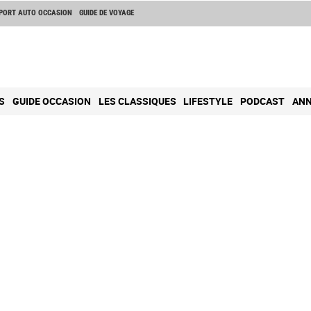
PORT AUTO OCCASION
GUIDE DE VOYAGE
S
GUIDE OCCASION
LES CLASSIQUES
LIFESTYLE
PODCAST
ANN