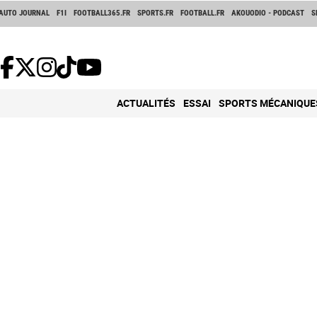
AUTO JOURNAL
F1I
FOOTBALL365.FR
SPORTS.FR
FOOTBALL.FR
AKOUODIO - PODCAST
S
ACTUALITÉS
ESSAI
SPORTS MÉCANIQUE