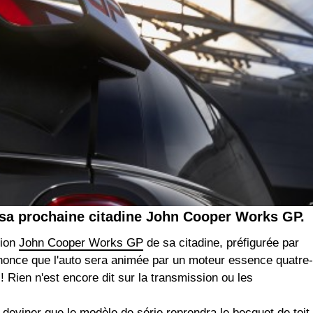
r sa prochaine citadine John Cooper Works GP.
sion
John Cooper Works GP
de sa citadine, préfigurée par
nonce que l'auto sera animée par un moteur essence quatre-
! Rien n'est encore dit sur la transmission ou les
deviner que le modèle de série reprendra le becquet de toit